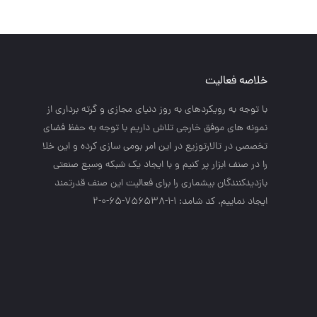
خلاصه فعالیت
با توجه به رويكردهاي به روز دنياي مجازي و گرته برداري از
نمونه هاي موفق خارجي تلاش داريم با توجه به حفظ فضاي
تخصصي در تالارتوزيع در اين امر بومي سازي كرده و اين خلا
را در صنف ابزار پر كنيم و با ايجاد يك شبكه وسيع صنعتي
بازديدكنندگان بيشماري را براي فعاليت اين صنف قدرتمند
ايجاد نماييم. کد شامد: 1-1-756538-65-0-2