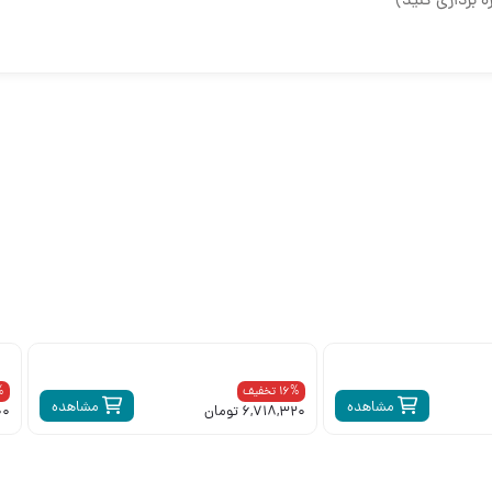
ه برداری کنید)
16% تخفیف
6%
مشاهده
مشاهده
6,718,320 تومان
200