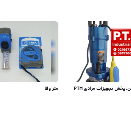
کفکش راین.پخش تجهیزات مرادی PTM
متر وفا