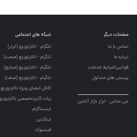
صفحات دیگر
شبکه های اجتماعی
تماس با ما
تلگرام - تالارتوزيع (ابزار)
درباره ما
تلگرام - تالارتوزيع (صمت)
قوانین/شرایط خدمات
تلگرام - تالارتوزيع (صنايع)
پرسش های متداول
تلگرام - تالارتوزیع (صنف)
کانال اعضای ویژه تالارتوزیع
ربات کاربرتخصصی تالارتوزیع
جی متاس - ابزار بازار آنلاین
اینستاگرام
لینکدین
فیسبوک