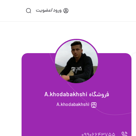
ورود/عضویت
فروشگاه A.khodabakhshi
A.khodabakhshi
09906643755