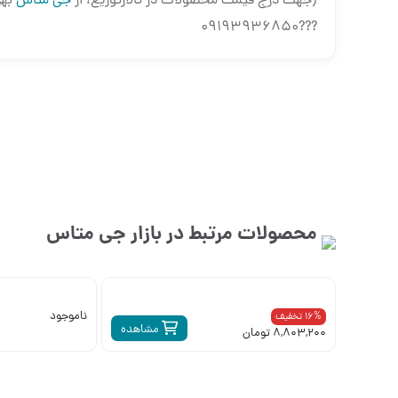
(جهت درج قیمت محصولات در تالارتوزیع، از
جی متاس
بهر
???09193936850
محصولات مرتبط در بازار
جی متاس
ناموجود
16% تخفیف
مشاهده
8,803,200 تومان