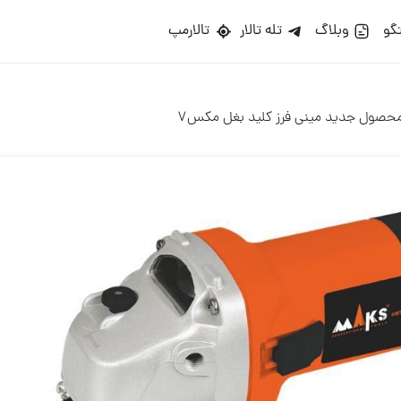
گو
وبلاگ
تله تالار
تالارمپ
حصول جدید مینی فرز کلید بغل مکس٧