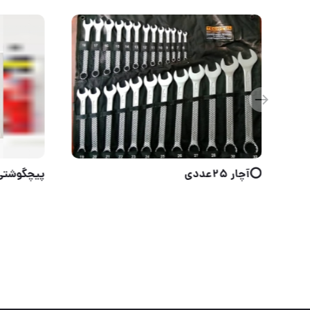
مهارکش ‌
⭕️آچار 25عددی