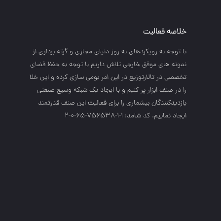
خلاصه فعالیت
با توجه به رويكردهاي به روز دنياي مجازي و گرته برداري از
نمونه هاي موفق خارجي تلاش داريم با توجه به حفظ فضاي
تخصصي در تالارتوزيع در اين امر بومي سازي كرده و اين خلا
را در صنف ابزار پر كنيم و با ايجاد يك شبكه وسيع صنعتي
بازديدكنندگان بيشماري را براي فعاليت اين صنف قدرتمند
ايجاد نماييم. کد شامد: 1-1-756538-65-0-2