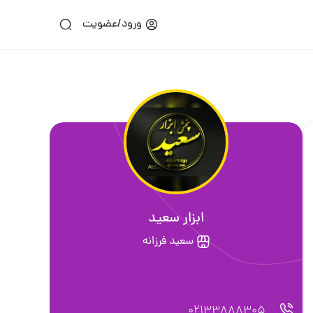
ورود/عضویت
ابزار سعید
سعید فرزانه
02133888305