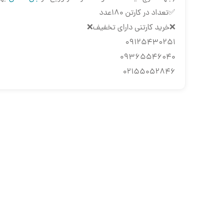
✅تعداد در کارتن ۱۸۰عدد
❌خرید کارتنی دارای تخفیف❌
09125430251
09365546040
02155052846