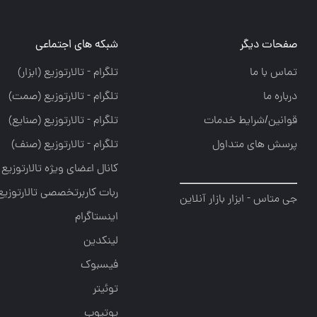
صفحات دیگر
شبکه های اجتماعی
تماس با ما
تلگرام - تالارتوزيع (ابزار)
درباره ما
تلگرام - تالارتوزيع (صمت)
قوانین/شرایط خدمات
تلگرام - تالارتوزيع (صنايع)
پرسش های متداول
تلگرام - تالارتوزیع (صنف)
کانال اعضای ویژه تالارتوزیع
ربات کاربرتخصصی تالارتوزیع
جی متاس - ابزار بازار آنلاین
اینستاگرام
لینکدین
فیسبوک
توئیتر
یوتیوب