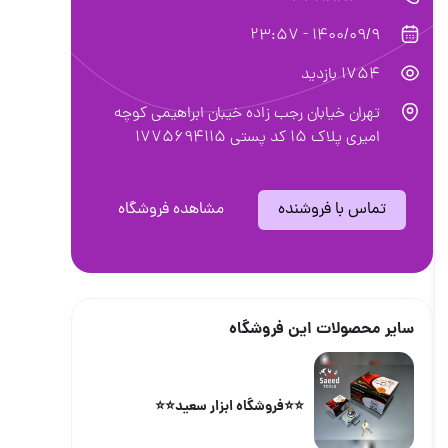
1400/09/9 - 23:57
1754 بازدید
تهران خیابان رجب زاده خیبان ابراهیمی کوچه
امیری پلاک ۱۵ کد پستی ۱۷۷5694115
تماس با فروشنده
مشاهده فروشگاه
سایر محصولات این فروشگاه
⭐️⭐️فروشگاه ابزار سعید⭐️⭐️