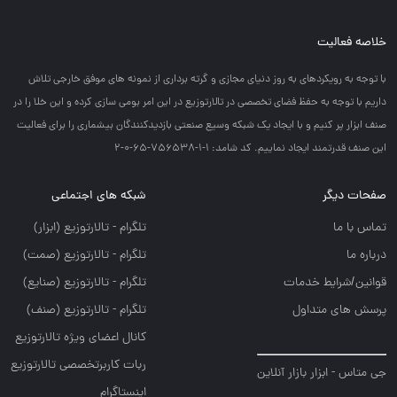
خلاصه فعالیت
با توجه به رويكردهاي به روز دنياي مجازي و گرته برداري از نمونه هاي موفق خارجي تلاش
داريم با توجه به حفظ فضاي تخصصي در تالارتوزيع در اين امر بومي سازي كرده و اين خلا را در
صنف ابزار پر كنيم و با ايجاد يك شبكه وسيع صنعتي بازديدكنندگان بيشماري را براي فعاليت
اين صنف قدرتمند ايجاد نماييم. کد شامد: 1-1-756538-65-0-2
صفحات دیگر
شبکه های اجتماعی
تماس با ما
تلگرام - تالارتوزيع (ابزار)
درباره ما
تلگرام - تالارتوزيع (صمت)
قوانین/شرایط خدمات
تلگرام - تالارتوزيع (صنايع)
پرسش های متداول
تلگرام - تالارتوزیع (صنف)
کانال اعضای ویژه تالارتوزیع
ربات کاربرتخصصی تالارتوزیع
جی متاس - ابزار بازار آنلاین
اینستاگرام