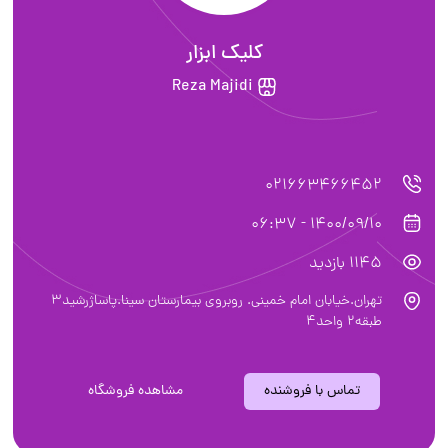
کلیک ابزار
Reza Majidi
021663466452
1400/09/10 - 06:37
1145 بازدید
تهران.خیابان امام خمینی. روبروی بیمارستان سینا.پاساژرشید3
طبقه2 واحد4
تماس با فروشنده
مشاهده فروشگاه