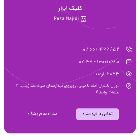
کلیک ابزار
Reza Majidi
021663466452
1400/09/10 - 06:48
2043 بازدید
تهران.خیابان امام خمینی. روبروی بیمارستان سینا.پاساژرشید3
طبقه2 واحد4
تماس با فروشنده
مشاهده فروشگاه