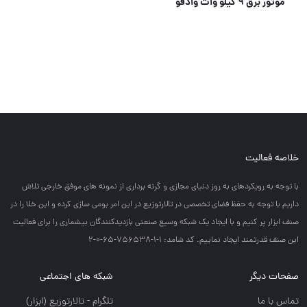
موتور برق 9 کیلو وات وادفو
خلاصه فعالیت
با توجه به رويكردهاي به روز دنياي مجازي و گرته برداري از نمونه هاي موفق خارجي تلاش
داريم با توجه به حفظ فضاي تخصصي در تالارتوزيع در اين امر بومي سازي كرده و اين خلا را در
صنف ابزار پر كنيم و با ايجاد يك شبكه وسيع صنعتي بازديدكنندگان بيشماري را براي فعاليت
اين صنف قدرتمند ايجاد نماييم. کد شامد: 1-1-756538-65-0-2
صفحات دیگر
شبکه های اجتماعی
تماس با ما
تلگرام - تالارتوزيع (ابزار)