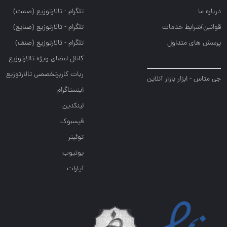
درباره ما
تلگرام - تالارتوزيع (صمت)
قوانین/شرایط خدمات
تلگرام - تالارتوزيع (صنايع)
پرسش های متداول
تلگرام - تالارتوزیع (صنف)
کانال اعضای ویژه تالارتوزیع
ربات کاربرتخصصی تالارتوزیع
جی متاس - ابزار بازار آنلاین
اینستاگرام
لینکدین
فیسبوک
توئیتر
یوتیوب
آپارات