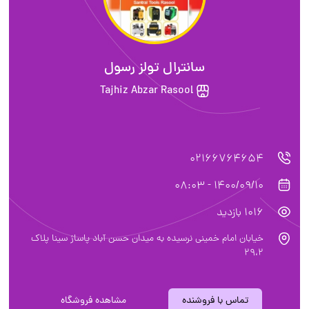
سانترال تولز رسول
Tajhiz Abzar Rasool
02166764654
1400/09/10 - 08:03
1016 بازدید
خیابان امام خمینی نرسیده به میدان حسن آباد پاساژ سینا پلاک
۲۹،۲
تماس با فروشنده
مشاهده فروشگاه