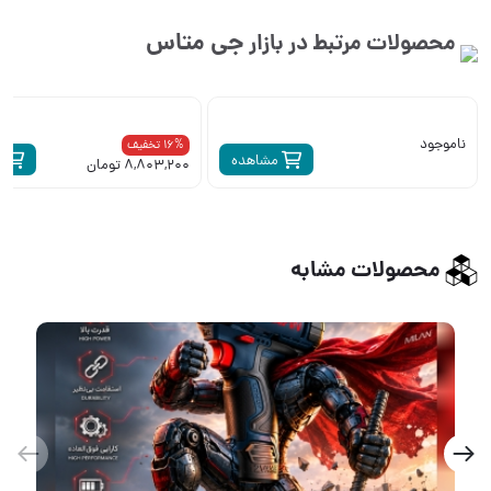
جی متاس
محصولات مرتبط در بازار
ناموجود
16% تخفیف
مشاهده
م
8,803,200 تومان
محصولات مشابه