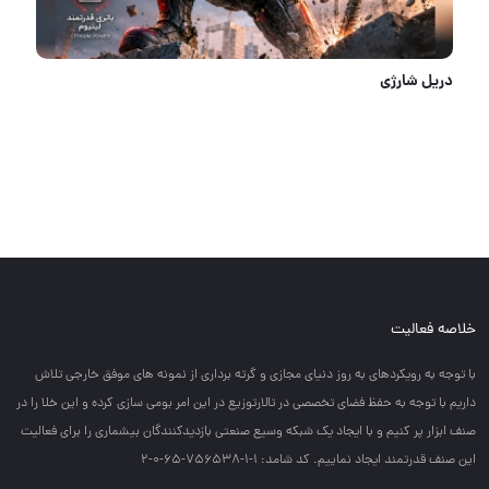
دریل شارژی
خلاصه فعالیت
با توجه به رويكردهاي به روز دنياي مجازي و گرته برداري از نمونه هاي موفق خارجي تلاش
داريم با توجه به حفظ فضاي تخصصي در تالارتوزيع در اين امر بومي سازي كرده و اين خلا را در
صنف ابزار پر كنيم و با ايجاد يك شبكه وسيع صنعتي بازديدكنندگان بيشماري را براي فعاليت
اين صنف قدرتمند ايجاد نماييم. کد شامد: 1-1-756538-65-0-2