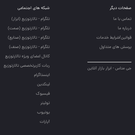
صفحات دیگر
شبکه های اجتماعی
تماس با ما
تلگرام - تالارتوزيع (ابزار)
درباره ما
تلگرام - تالارتوزيع (صمت)
قوانین/شرایط خدمات
تلگرام - تالارتوزيع (صنايع)
پرسش های متداول
تلگرام - تالارتوزیع (صنف)
کانال اعضای ویژه تالارتوزیع
ربات کاربرتخصصی تالارتوزیع
جی متاس - ابزار بازار آنلاین
اینستاگرام
لینکدین
فیسبوک
توئیتر
یوتیوب
آپارات