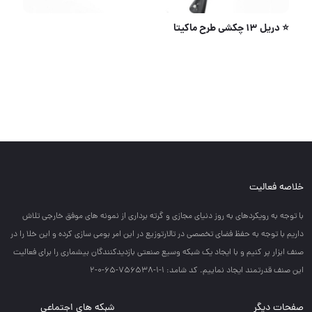
⭐️ دریل ۱۳ چکشی طرح ماکیتا
خلاصه فعالیت
با توجه به رويكردهاي به روز دنياي مجازي و گرته برداري از نمونه هاي موفق خارجي تلاش
داريم با توجه به حفظ فضاي تخصصي در تالارتوزيع در اين امر بومي سازي كرده و اين خلا را در
صنف ابزار پر كنيم و با ايجاد يك شبكه وسيع صنعتي بازديدكنندگان بيشماري را براي فعاليت
اين صنف قدرتمند ايجاد نماييم. کد شامد: 1-1-756538-65-0-2
صفحات دیگر
شبکه های اجتماعی