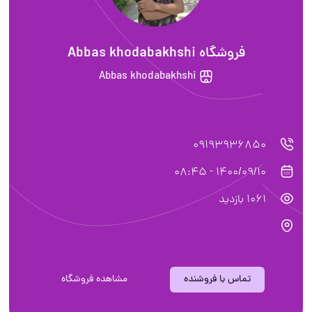
فروشگاه Abbas khodabakhshi
Abbas khodabakhshi
09193936850
1400/09/10 - 08:45
1061 بازدید
تماس با فروشنده
مشاهده فروشگاه