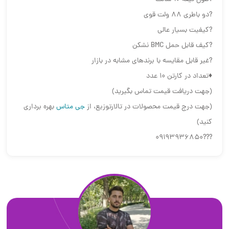
?دو باطری ٨٨ ولت قوی
?کیفیت بسیار عالی
?کیف قابل حمل BMC نشکن
?غیر قابل مقایسه با برندهای مشابه در بازار
♦️تعداد در کارتن 10 عدد
(جهت دریافت قیمت تماس بگیرید)
(جهت درج قیمت محصولات در تالارتوزیع، از
جی متاس
بهره برداری
کنید)
???09193936850