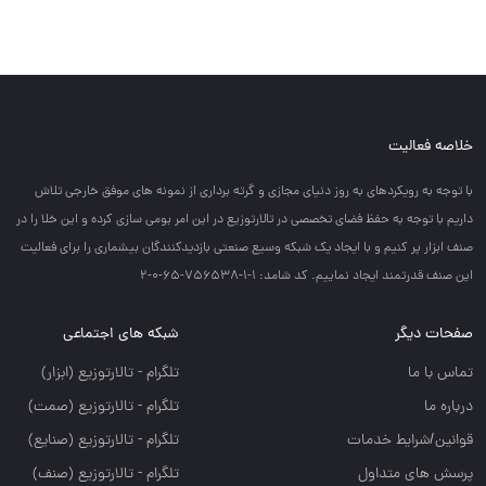
خلاصه فعالیت
با توجه به رويكردهاي به روز دنياي مجازي و گرته برداري از نمونه هاي موفق خارجي تلاش
داريم با توجه به حفظ فضاي تخصصي در تالارتوزيع در اين امر بومي سازي كرده و اين خلا را در
صنف ابزار پر كنيم و با ايجاد يك شبكه وسيع صنعتي بازديدكنندگان بيشماري را براي فعاليت
اين صنف قدرتمند ايجاد نماييم. کد شامد: 1-1-756538-65-0-2
صفحات دیگر
شبکه های اجتماعی
تماس با ما
تلگرام - تالارتوزيع (ابزار)
درباره ما
تلگرام - تالارتوزيع (صمت)
قوانین/شرایط خدمات
تلگرام - تالارتوزيع (صنايع)
پرسش های متداول
تلگرام - تالارتوزیع (صنف)