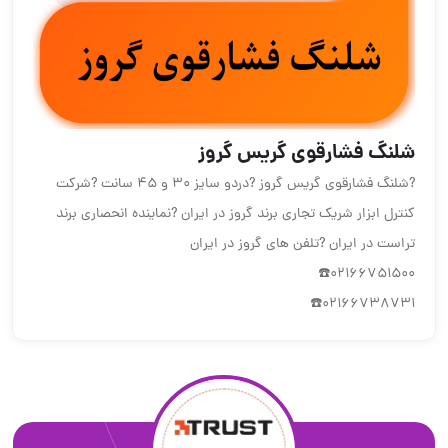
شلنگ فشارقوی گریس گروز
?شلنگ فشارقوی گریس گروز ?دردو سایز 30 و 45 سانت ?شرکت
کنترل ابزار شریک تجاری برند گروز در ایران ?نماینده انحصاری برند
تراست در ایران ?تلفن های گروز در ایران
02166751500☎️
02166738731☎️