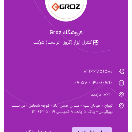
فروشگاه Groz
کنترل ابزار (گروز - تراست) شرکت
02166751500
1400/09/10 - 09:57
1063 بازدید
تهران - خیابان سپه - میدان حسن آباد - کوچه شجاعی - بن بست
پورالیاس - پلاک 5 واحد 8 کدپستی 1136635319