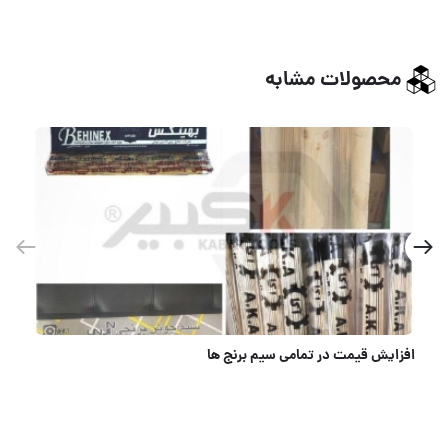
محصولات مشابه
آچار یکسر جغجغه ۷ عددی