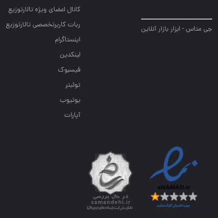
کانال اعضای ویژه تالارتوزیع
ربات کاربرتخصصی تالارتوزیع
جی متاس - ابزار بازار آنلاین
اینستاگرام
لینکدین
فیسبوک
توئیتر
یوتیوب
آپارات