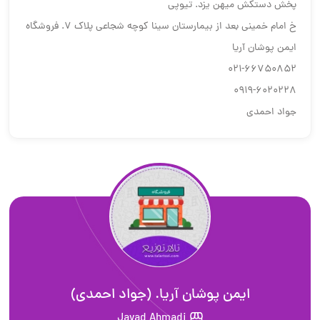
پخش دستكش ميهن يزد. تيوپي
خ امام خميني بعد از بيمارستان سينا كوچه شجاعي پلاك 7. فروشگاه
ايمن پوشان آريا
021-66750852
0919-6020228
جواد احمدي
ایمن پوشان آریا. (جواد احمدی)
Javad Ahmadi