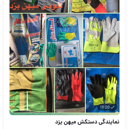
نمايندگي دستكش ميهن يزد