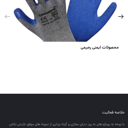
محصولات ایمنی رحیمی
خلاصه فعالیت
با توجه به رويكردهاي به روز دنياي مجازي و گرته برداري از نمونه هاي موفق خارجي تلاش