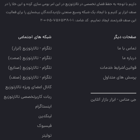
داريم با توجه به حفظ فضاي تخصصي در تالارتوزيع در اين امر بومي سازي كرده و اين خلا را در
صنف ابزار پر كنيم و با ايجاد يك شبكه وسيع صنعتي بازديدكنندگان بيشماري را براي فعاليت
اين صنف قدرتمند ايجاد نماييم. کد شامد: 1-1-756538-65-0-2
صفحات دیگر
شبکه های اجتماعی
تماس با ما
تلگرام - تالارتوزيع (ابزار)
درباره ما
تلگرام - تالارتوزيع (صمت)
قوانین/شرایط خدمات
تلگرام - تالارتوزيع (صنايع)
پرسش های متداول
تلگرام - تالارتوزیع (صنف)
کانال اعضای ویژه تالارتوزیع
ربات کاربرتخصصی تالارتوزیع
جی متاس - ابزار بازار آنلاین
اینستاگرام
لینکدین
فیسبوک
توئیتر