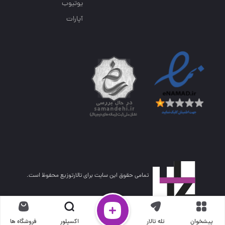
یوتیوب
آپارات
تمامی حقوق این سایت برای تالارتوزیع محفوظ است.
پیشخوان
تله تالار
اکسپلور
فروشگاه ها