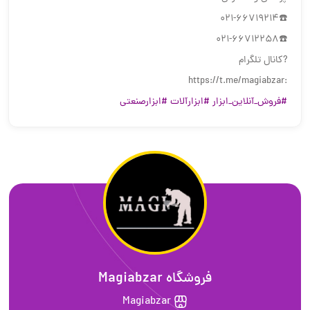
☎️021-66719214
☎️021-66712258
?کانال تلگرام
:https://t.me/magiabzar
#فروش_آنلاین_ابزار
#ابزارآلات
#ابزارصنعتی
فروشگاه Magiabzar
Magiabzar