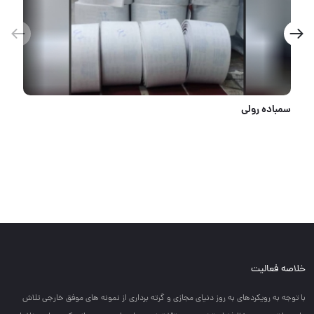
چپ گرد
خلاصه فعالیت
با توجه به رويكردهاي به روز دنياي مجازي و گرته برداري از نمونه هاي موفق خارجي تلاش