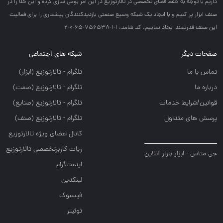
داريم با توجه به حفظ فضاي تخصصي در تالارتوزيع در اين امر بومي سازي كرده و اين خلا را در
صنف ابزار پر كنيم و با ايجاد يك شبكه وسيع صنعتي بازديدكنندگان بيشماري را براي فعاليت
اين صنف قدرتمند ايجاد نماييم. کد شامد: 1-1-756538-65-0-2
صفحات دیگر
شبکه های اجتماعی
تماس با ما
تلگرام - تالارتوزيع (ابزار)
درباره ما
تلگرام - تالارتوزيع (صمت)
قوانین/شرایط خدمات
تلگرام - تالارتوزيع (صنايع)
پرسش های متداول
تلگرام - تالارتوزیع (صنف)
کانال اعضای ویژه تالارتوزیع
ربات کاربرتخصصی تالارتوزیع
جی متاس - ابزار بازار آنلاین
اینستاگرام
لینکدین
فیسبوک
توئیتر