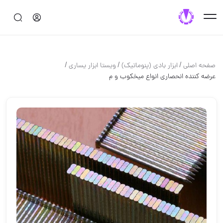
/
/
/
صفحه اصلی
ابزار بادي (پنوماتيك)
ويستا ابزار يسارى
عرضه كننده انحصارى انواع ميخكوب و م