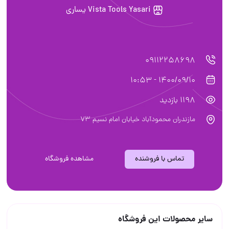
Vista Tools Yasari يساري
09112258698
1400/09/10 - 10:53
1198 بازدید
مازندران محمودآباد خيابان امام نسيم ٧٣
تماس با فروشنده
مشاهده فروشگاه
سایر محصولات این فروشگاه