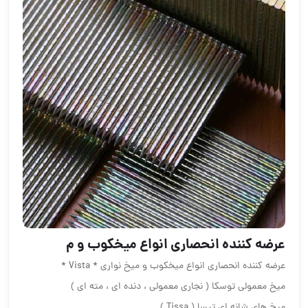
عرضه كننده انحصارى انواع ميخكوب و م
عرضه كننده انحصارى انواع ميخكوب و ميخ نوارى * Vista *
ميخ معمولى توسكا ( نجارى معمولى ، دنده اى ، مته اى )
ميخ هاى شانه اى تيسا ( Tissa )