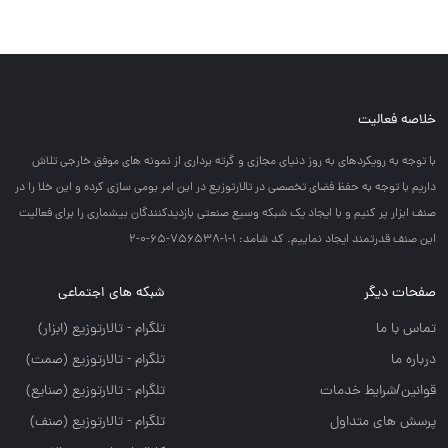
خلاصه فعالیت
با توجه به رويكردهاي به روز دنياي مجازي و گرته برداري از نمونه هاي موفق خارجي تلاش
داريم با توجه به حفظ فضاي تخصصي در تالارتوزيع در اين امر بومي سازي كرده و اين خلا را در
صنف ابزار پر كنيم و با ايجاد يك شبكه وسيع صنعتي بازديدكنندگان بيشماري را براي فعاليت
اين صنف قدرتمند ايجاد نماييم. کد شامد: 1-1-756538-65-0-2
صفحات دیگر
شبکه های اجتماعی
تماس با ما
تلگرام - تالارتوزيع (ابزار)
درباره ما
تلگرام - تالارتوزيع (صمت)
قوانین/شرایط خدمات
تلگرام - تالارتوزيع (صنايع)
پرسش های متداول
تلگرام - تالارتوزیع (صنف)