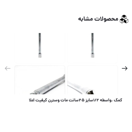
محصولات مشابه
عرضه كننده انواع ميخكوب و ميخ نوارى * Vista *