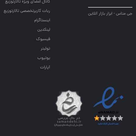
کانال اعضای ویژه تالارتوزیع
ربات کاربرتخصصی تالارتوزیع
جی متاس - ابزار بازار آنلاین
اینستاگرام
لینکدین
فیسبوک
توئیتر
یوتیوب
آپارات