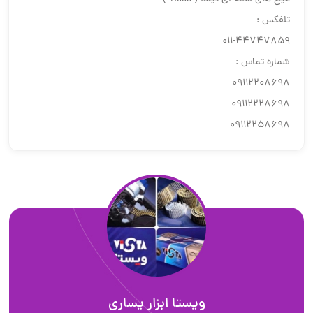
تلفكس :
٤٤٧٤٧٨٥٩-٠١١
شماره تماس :
٠٩١١٢٢٠٨٦٩٨
٠٩١١٢٢٢٨٦٩٨
٠٩١١٢٢٥٨٦٩٨
ويستا ابزار يسارى