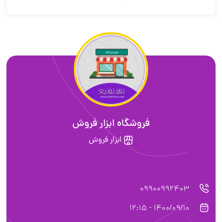
فروشگاه ابزار فروش
ابزار فروش
099009924
1400/09/10 - 12