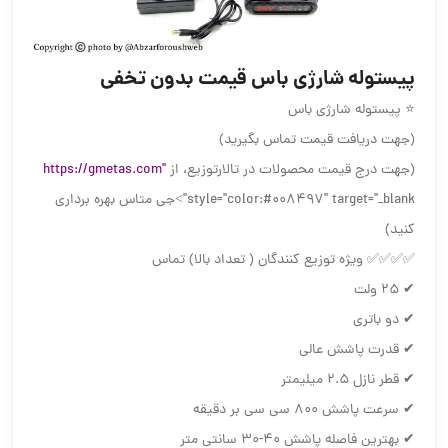
له شارژی باس قیمت بدون تخفی
له شارژی باس
یافت قیمت تماس بگیرید)
ج قیمت محصولات در تالارتوزیع، از
https://gmetas.com"
style="color:#008497" target="_blank">جی متاس بهره برداری
ه توزیع کنندگان ( تعداد بالا) تماس
ری
پاشش عالی
میلیمتر
۸ سی سی بر دقیقه
له پاشش ۴۰-۳۰ سانتی متر