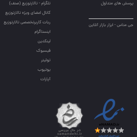
تداول
تلگرام - تالارتوزیع (صنف)
کانال اعضای ویژه تالارتوزیع
ربات کاربرتخصصی تالارتوزیع
ار بازار آنلاین
اینستاگرام
لینکدین
فیسبوک
توئیتر
یوتیوب
آپارات