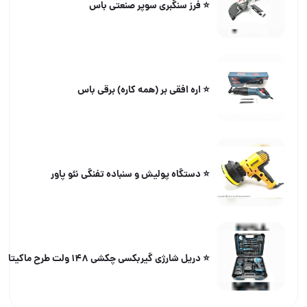
⭐️ فرز سنگبری سوپر صنعتی باس
⭐️ اره افقی بر (همه کاره) برقی باس
⭐️ دستگاه پولیش و سنباده تفنگی نئو پاور
⭐️ دریل شارژی گیربکسی چکشی ۱۴۸ ولت طرح ماکیتا