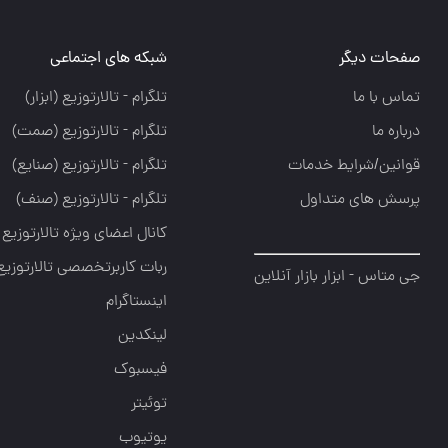
صفحات دیگر
شبکه های اجتماعی
تماس با ما
تلگرام - تالارتوزيع (ابزار)
درباره ما
تلگرام - تالارتوزيع (صمت)
قوانین/شرایط خدمات
تلگرام - تالارتوزيع (صنايع)
پرسش های متداول
تلگرام - تالارتوزیع (صنف)
کانال اعضای ویژه تالارتوزیع
ربات کاربرتخصصی تالارتوزیع
جی متاس - ابزار بازار آنلاین
اینستاگرام
لینکدین
فیسبوک
توئیتر
یوتیوب