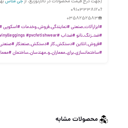
(جهت درج قیمت محصولات در تالارتوزیع، از
جی متاس
بهر
?09103338120
☎️0358252583
#ابزارآلات_صنعتی
#نمایندگی_فروش_وخدمات
#اسکوپی
#
#ضد_زنگ_نانو
#ضداب
#pvcpants
#pvcfetishwear
vinylleggings
#فروش_انلاین
#دستکش_کار
#دستکش_صنعتکار
#صنعتی_
#ساختمانسازی_برای_معماران_و_مهندسان_ساختمان
#معمار
محصولات مشابه