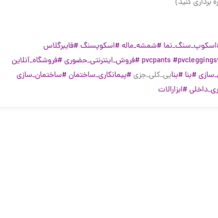
ه برداری کنید)
اسکوپ_سنگ_نما
#شمشه_ماله
#اسکوپسنگ
#فایبرگلاس
#pvcleggings
#فروش_اینترنتی_حضوری
#فروشگاه_آنلاین
سازی
#بنا
#بنا
یی_کلی_جزی
#پیمانکاری_ساختمان
#ساختمان_سازی
ی_داخلی
#ابزارالات