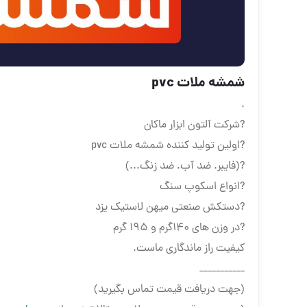
شمشه ملات pvc
.
?شرکت آلتون ابزار ماکان
?️اولین تولید کننده شمشه ملات pvc
?️(فایبر. ضد آب. ضد زنگ...)
?️انواع اسکوپ سنگ
?️دستکش صنعتی میهن لاستیک یزد
?️در وزن های 140گرم و 195 گرم
کیفیت راز ماندگاری ماست.
___________
(جهت دریافت قیمت تماس بگیرید)