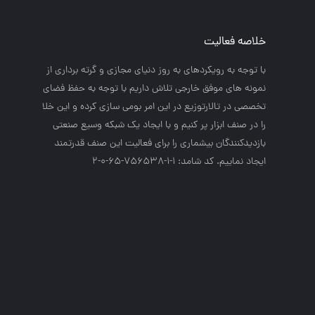
خلاصه فعالیت
با توجه به رويكردهاي به روز دنياي مجازي و گرته برداري از
نمونه هاي موفق خارجي تلاش داريم با توجه به حفظ فضاي
تخصصي در تالارتوزيع در اين امر بومي سازي كرده و اين خلا
را در صنف ابزار پر كنيم و با ايجاد يك شبكه وسيع صنعتي
بازديدكنندگان بيشماري را براي فعاليت اين صنف قدرتمند
ايجاد نماييم. کد شامد: 1-1-756538-65-0-2