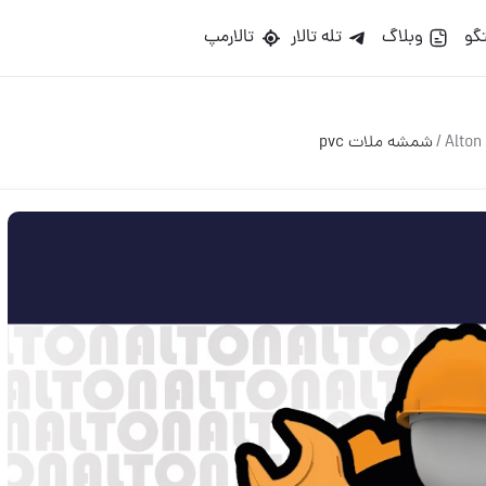
گو
وبلاگ
تله تالار
تالارمپ
/
شمشه ملات pvc