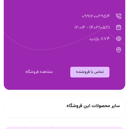
09916002954
1402/05/11 - 12:04
874 بازدید
تماس با فروشنده
مشاهده فروشگاه
سایر محصولات این فروشگاه