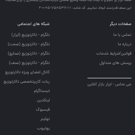
صنف ابزار پر كنيم و با ايجاد يك شبكه وسيع صنعتي بازديدكنندگان بيشماري را براي فعاليت
اين صنف قدرتمند ايجاد نماييم. کد شامد: 1-1-756538-65-0-2
صفحات دیگر
شبکه های اجتماعی
تماس با ما
تلگرام - تالارتوزيع (ابزار)
درباره ما
تلگرام - تالارتوزيع (صمت)
قوانین/شرایط خدمات
تلگرام - تالارتوزيع (صنايع)
پرسش های متداول
تلگرام - تالارتوزیع (صنف)
کانال اعضای ویژه تالارتوزیع
ربات کاربرتخصصی تالارتوزیع
جی متاس - ابزار بازار آنلاین
اینستاگرام
لینکدین
فیسبوک
توئیتر
یوتیوب