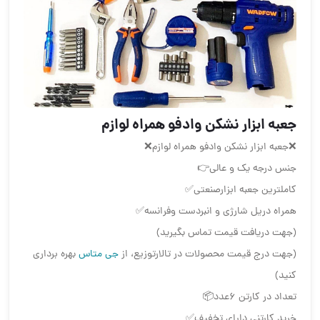
جعبه ابزار نشکن وادفو همراه لوازم
❌جعبه ابزار نشکن وادفو همراه لوازم❌
جنس درجه یک و عالی👉
کاملترین جعبه ابزارصنعتی✅
همراه دریل شارژی و انبردست وفرانسه✅
(جهت دریافت قیمت تماس بگیرید)
(جهت درج قیمت محصولات در تالارتوزیع، از
جی متاس
بهره برداری
کنید)
تعداد در کارتن ۶عدد📦
خرید کارتنی دارای تخفیف✅