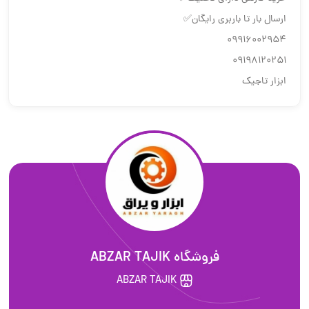
ارسال بار تا باربری رایگان✅
09916002954
09198120251
ابزار تاجیک
فروشگاه ABZAR TAJIK
ABZAR TAJIK