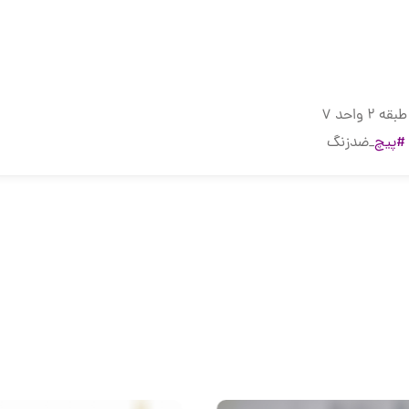
واحد 7
#پیچ
_ضدزنگ