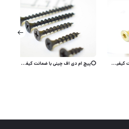
⭕️ رولپلاک یاسر و کاسپین و برادران با ضمانت کیفیت در تمامی سایزها موجود است
⭕️ پیچ بولتکس چینی با ضمانت کیفیت در تمامی سایزها موجود است