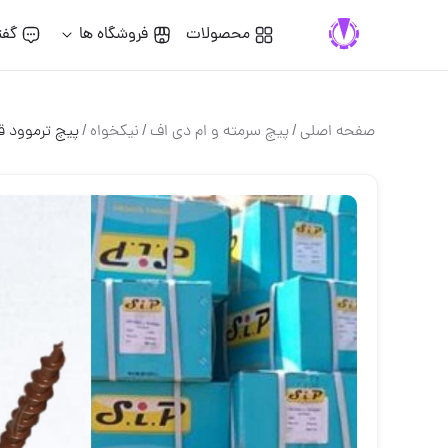
محصولات
فروشگاه ها
گفت
صفحه اصلی
/
پيچ سرمته و ام دي اف
/
نیکخواه
/
پیچ ترموود ق