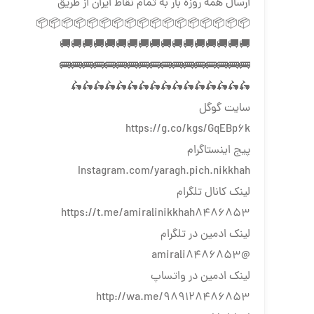
ارسال همه روزه بار به تمام نقاط ایران از طریق
📦📦📦📦📦📦📦📦📦📦📦📦📦📦📦📦📦
🚚🚚🚚🚚🚚🚚🚚🚚🚚🚚🚚🚚🚚🚚🚚🚚🚚
🚌🚌🚌🚌🚌🚌🚌🚌🚌🚌🚌🚌🚌🚌🚌🚌🚌
🛵🛵🛵🛵🛵🛵🛵🛵🛵🛵🛵🛵🛵🛵🛵🛵
سایت گوگل
https://g.co/kgs/GqEBp6k
پیج اینستاگرام
Instagram.com/yaragh.pich.nikkhah
لینک کانال تلگرام
https://t.me/amiralinikkhah8486853
لینک ادمین در تلگرام
@amirali8486853
لینک ادمین در واتساپ
http://wa.me/989128486853