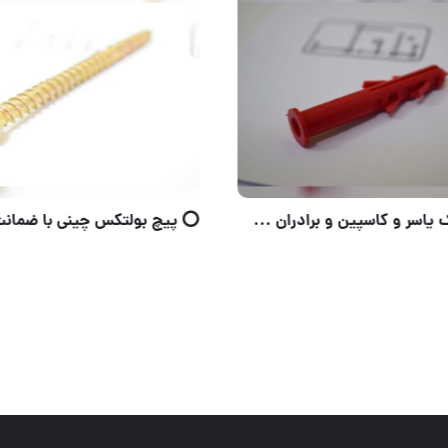
⭕️پیچ چوب ایرانی و چینی با ضمانت کیفیت در تمامی سایزها موجود است