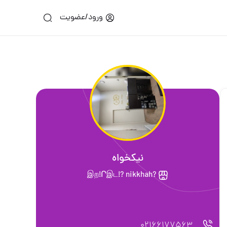
ورود/عضویت
نیکخواه
?இற!Րஇட!? nikkhah
02166177563