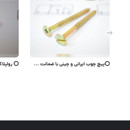
⭕️پیچ سرتخت مته تایوانی و چینی با ضمانت کیفیت در تمامی سایزها موجود است