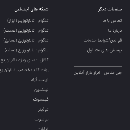
صفحات دیگر
شبکه های اجتماعی
تماس با ما
تلگرام - تالارتوزيع (ابزار)
درباره ما
تلگرام - تالارتوزيع (صمت)
قوانین/شرایط خدمات
تلگرام - تالارتوزيع (صنايع)
پرسش های متداول
تلگرام - تالارتوزیع (صنف)
کانال اعضای ویژه تالارتوزیع
ربات کاربرتخصصی تالارتوزیع
جی متاس - ابزار بازار آنلاین
اینستاگرام
لینکدین
فیسبوک
توئیتر
یوتیوب
آپارات