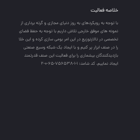
خلاصه فعالیت
با توجه به رويكردهاي به روز دنياي مجازي و گرته برداري از
نمونه هاي موفق خارجي تلاش داريم با توجه به حفظ فضاي
تخصصي در تالارتوزيع در اين امر بومي سازي كرده و اين خلا
را در صنف ابزار پر كنيم و با ايجاد يك شبكه وسيع صنعتي
بازديدكنندگان بيشماري را براي فعاليت اين صنف قدرتمند
ايجاد نماييم. کد شامد: 1-1-756538-65-0-2