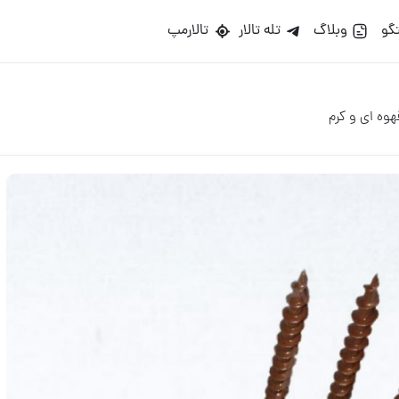
گو
وبلاگ
تله تالار
تالارمپ
هوه ای و کرم