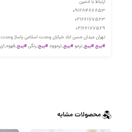
ارتباط با ادمین
09128486853
02166177563
02166177569
تهران میدان حسن اباد خیابان وحدت اسلامی پاساژ وحدت طبقه 2 
#پیچ
#پیچ
_ترمو
#پیچ
_ترموود
#پیچ
_رنگی
#پیچ
_قهوه_ای
محصولات مشابه