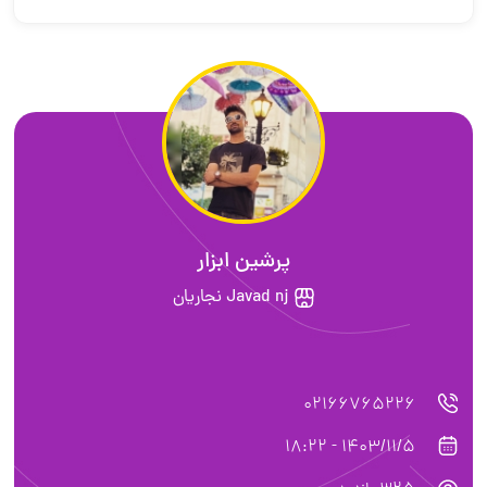
پرشین ابزار
Javad nj نجاریان
02166765226
1403/11/5 - 18:22