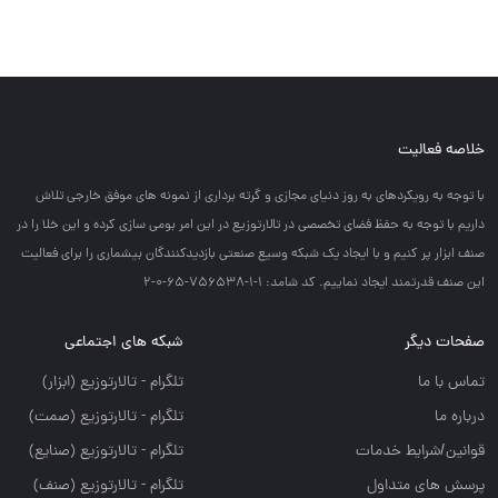
خلاصه فعالیت
با توجه به رويكردهاي به روز دنياي مجازي و گرته برداري از نمونه هاي موفق خارجي تلاش
داريم با توجه به حفظ فضاي تخصصي در تالارتوزيع در اين امر بومي سازي كرده و اين خلا را در
صنف ابزار پر كنيم و با ايجاد يك شبكه وسيع صنعتي بازديدكنندگان بيشماري را براي فعاليت
اين صنف قدرتمند ايجاد نماييم. کد شامد: 1-1-756538-65-0-2
صفحات دیگر
شبکه های اجتماعی
تماس با ما
تلگرام - تالارتوزيع (ابزار)
درباره ما
تلگرام - تالارتوزيع (صمت)
قوانین/شرایط خدمات
تلگرام - تالارتوزيع (صنايع)
پرسش های متداول
تلگرام - تالارتوزیع (صنف)