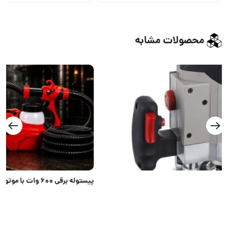
محصولات مشابه
پیستوله برقی ۶۰۰ وات با موتور پرقدرت کم صدا و سیستم رنگ HVLP پاشش یکنواخت رنگ را به صورت عمودی و افق