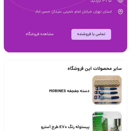
325 بازدید
استان تهران خیابان امام خمینی ،میدان حسن اباد
تماس با فروشنده
مشاهده فروشگاه
سایر محصولات این فروشگاه
دسته جغجغه MOBINES
پیستوله رنگ E70 طرح آسترو