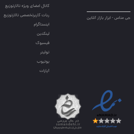
کانال اعضای ویژه تالارتوزیع
ربات کاربرتخصصی تالارتوزیع
جی متاس - ابزار بازار آنلاین
اینستاگرام
لینکدین
فیسبوک
توئیتر
یوتیوب
آپارات