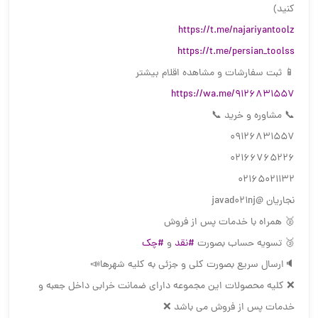
کنید)
https://t.me/najariyantoolz
https://t.me/persian_toolss
📱 ثبت سفارشات و مشاهده اقلام بیشتر
https://wa.me/9126831557
📞 مشاوره و خرید 📞
09126831557
02166765226
02165021132
نجاریان @javad021nj
🥈 همراه با خدمات پس از فروش
🥉 تسویه حساب بصورت
#نقد
و
#چک
🔈ارسال سریع بصورت کلی و جزئی به کلیه شهرها📣
❌ کلیه محصولات این مجموعه دارای ضمانت خرابی داخل جعبه و
خدمات پس از فروش می باشد ❌