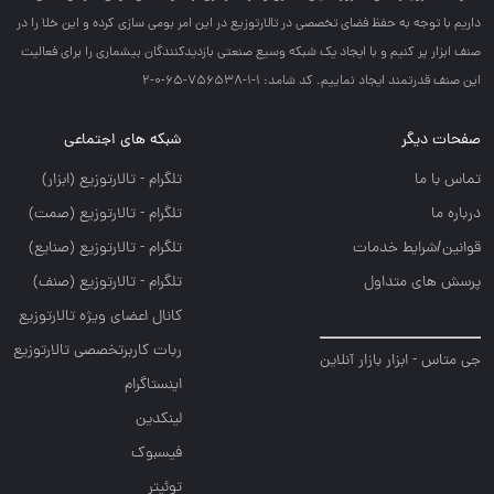
داريم با توجه به حفظ فضاي تخصصي در تالارتوزيع در اين امر بومي سازي كرده و اين خلا را در
صنف ابزار پر كنيم و با ايجاد يك شبكه وسيع صنعتي بازديدكنندگان بيشماري را براي فعاليت
اين صنف قدرتمند ايجاد نماييم. کد شامد: 1-1-756538-65-0-2
صفحات دیگر
شبکه های اجتماعی
تماس با ما
تلگرام - تالارتوزيع (ابزار)
درباره ما
تلگرام - تالارتوزيع (صمت)
قوانین/شرایط خدمات
تلگرام - تالارتوزيع (صنايع)
پرسش های متداول
تلگرام - تالارتوزیع (صنف)
کانال اعضای ویژه تالارتوزیع
ربات کاربرتخصصی تالارتوزیع
جی متاس - ابزار بازار آنلاین
اینستاگرام
لینکدین
فیسبوک
توئیتر