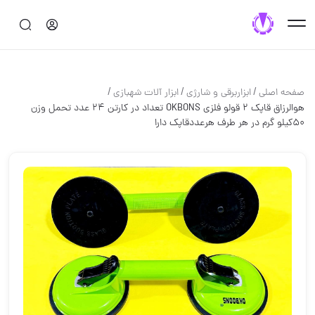
/
/
/
صفحه اصلی
ابزاربرقی و شارژی
ابزار آلات شهبازی
هوالرزاق قاپك ٢ قولو فلزي OKBONS تعداد در كارتن ٢٤ عدد تحمل وزن
٥٠كيلو گرم در هر طرف هرعددقاپك دارا