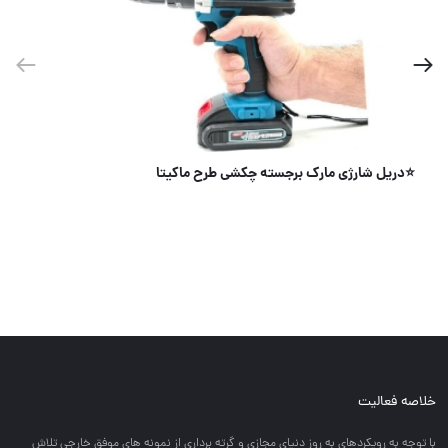
🟠 آنتن آهنربایی 🟠
خلاصه فعالیت
با توجه به رويكردهاي به روز دنياي مجازي و گرته برداري از نمونه هاي موفق خارجي تلاش