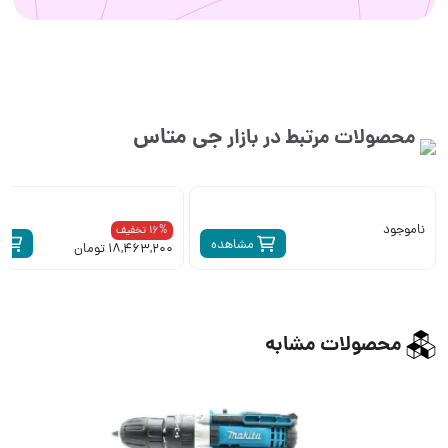
جی متاس
محصولات مرتبط در بازار
ناموجود
16% تخفیف
مشاهده
م
18,463,200 تومان
محصولات مشابه