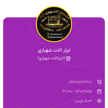
ابزار آلات شهبازی
?ابزارآلات شهبازی?
09128572301
1403/11/5 - 22:30
503 بازدید