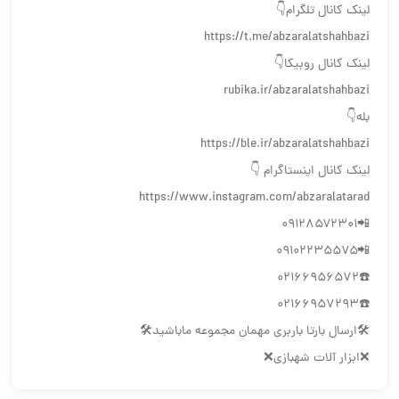
لینک کانال تلگرام👇
https://t.me/abzaralatshahbazi
لینک کانال روبیکا👇
rubika.ir/abzaralatshahbazi
بله👇
https://ble.ir/abzaralatshahbazi
لینک کانال اینستاگرام 👇
https://www.instagram.com/abzaralatarad
📲۰۹۱۲۸۵۷۲۳۰۱
📲۰۹۱۰۲۲۳۵۵۷۵
☎️02166956572
☎️02166957293
🛠️ارسال بارتا باربري مهمان مجموعه ماباشيد🛠️
❌ابزار آلات شهبازي❌