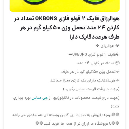
هوالرزاق قاپك ٢ قولو فلزي OKBONS تعداد در
كارتن ٢٤ عدد تحمل وزن ٥٠كيلو گرم در هر
طرف هرعددقاپك دارا
💎 هوالرزاق 🍀
☯️قاپك ٢ قولو فلزي OKBONS➡️
📦 تعداد در كارتن ٢٤ عدد
📣تحمل وزن ٥٠كيلو گرم در هر طرف
📣هرعددقاپك داراي يك كارتن مجزا ميباشد
(جهت دریافت قیمت تماس بگیرید)
(جهت درج قیمت محصولات در تالارتوزیع، از
جی متاس
بهره برداری
کنید)
🛑🛑توجه: فروش به صورت زير كارتن وبسته اي هم مقدور مي باشد
🛑🛑با فروشگاه ما ارزان تر از همه جا خريد كنید🛑🛑