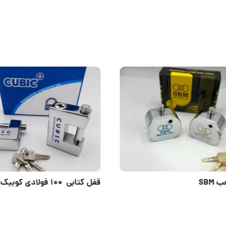
قفل ۶.۵سپه با۲سال ضمانت بیقیدوشرط
#قفل مکعب SBM