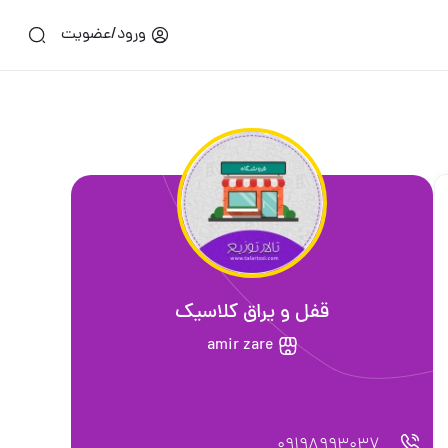
ورود/عضویت
قفل و یراق کلاسیک
amir zare
09198993037