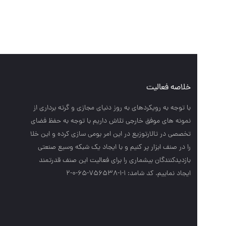
صفحا
خلاصه فعالیت
تماس 
با توجه به رويكردهاي به روز دنياي مجازي و گرته برداري از
نمونه هاي موفق خارجي تلاش داريم با توجه به حفظ فضاي
درباره
تخصصي در تالارتوزيع در اين امر بومي سازي كرده و اين خلا
قوانی
را در صنف ابزار پر كنيم و با ايجاد يك شبكه وسيع صنعتي
پرسش
بازديدكنندگان بيشماري را براي فعاليت اين صنف قدرتمند
ايجاد نماييم. کد شامد: 1-1-756538-65-0-2
جی مت