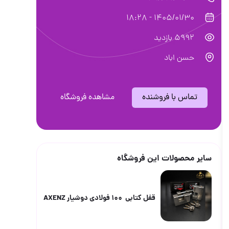
1405/01/30 - 18:28
5992 بازدید
حسن اباد
تماس با فروشنده
مشاهده فروشگاه
ر محصولات این فروشگاه
قفل کتابی 100 فولادی دوشیار AXENZ