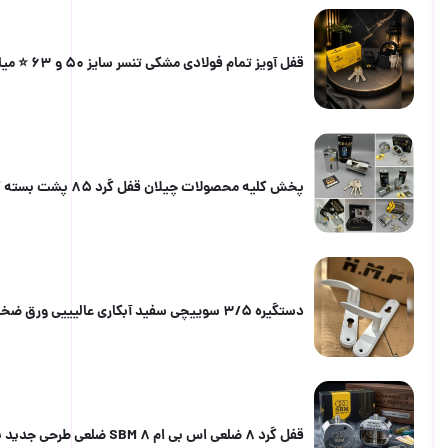
قفل آویز تمام فولادی مشکی تنسر سایز 50 و 63 ⭐️ میله و بدنه تمام فولادی ضدبرش 3 کلید ویژه مغزی کامل
پخش کلیه محصولات چیلان قفل گرد 85 پشت بسته کتابی سایز 100 دوشیار و سولکسی قفل استوانه ای سایز 95 قف
دستگیره 3/5 سوییچی سفید آبکاری عالیییی ورق ضخیم کارتن 24 عددی لینک کانال روبیکا http://rubika.ir/@y
قفل گرد 8 ضلعی اس بی ام SBM 8 ضلعی طرحی جدید بهترین کیفیت /وزن سنگین ضد برش و اسید با ضمانت ۳ساله ک