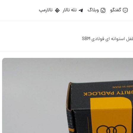
گو
وبلاگ
تله تالار
تالارمپ
 ای فولادی SBM