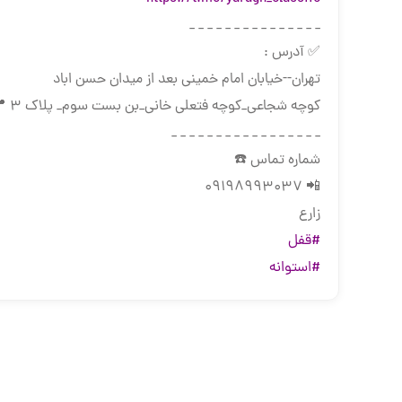
_ _ _ _ _ _ _ _ _ _ _ _ _ _ _
✅ آدرس :
تهران--خیابان امام خمینی بعد از میدان حسن اباد
کوچه شجاعی_کوچه فتعلی خانی_بن بست سوم_ پلاک 3 📍
_ _ _ _ _ _ _ _ _ _ _ _ _ _ _ _ _
شماره تماس ☎️
📲 09198993037
زارع
#قفل
#استوانه