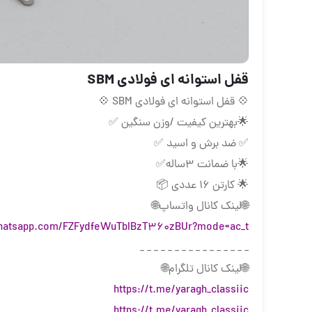
قفل استوانه ای فولادی SBM
💠 قفل استوانه ای فولادی SBM 💠
🌟بهترین کیفیت /وزن سنگین ✅
✅ ضد برش و اسید ✅
🌟با ضمانت ۳ساله✅
🌟 کارتن 16 عددی 📦
🌐لینک کانال واتساپ🌐
://chat.whatsapp.com/FZFydfeWuTbIBzT360zBUr?mode=ac_t_
_ _ _ _ _ _ _ _ _ _ _ _ _ _ _ _
🌐لینک کانال تلگرام🌐
https://t.me/yaragh_classiic
https://t.me/yaragh_classiic