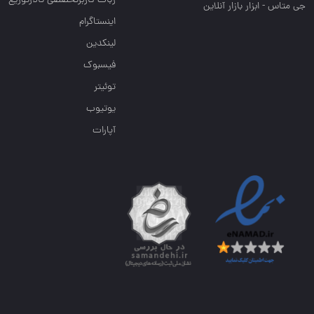
ربات کاربرتخصصی تالارتوزیع
جی متاس - ابزار بازار آنلاین
اینستاگرام
لینکدین
فیسبوک
توئیتر
یوتیوب
آپارات