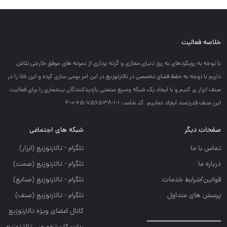
خلاصه فعالیت
با توجه به رويكردهاي به روز دنياي مجازي و گرته برداري از نمونه هاي موفق خارجي تلاش
داريم با توجه به حفظ فضاي تخصصي در تالارتوزيع در اين امر بومي سازي كرده و اين خلا را در
صنف ابزار پر كنيم و با ايجاد يك شبكه وسيع صنعتي بازديدكنندگان بيشماري را براي فعاليت
اين صنف قدرتمند ايجاد نماييم. کد شامد: 1-1-756538-65-0-2
صفحات دیگر
شبکه های اجتماعی
تماس با ما
تلگرام - تالارتوزيع (ابزار)
درباره ما
تلگرام - تالارتوزيع (صمت)
قوانین/شرایط خدمات
تلگرام - تالارتوزيع (صنايع)
پرسش های متداول
تلگرام - تالارتوزیع (صنف)
کانال اعضای ویژه تالارتوزیع