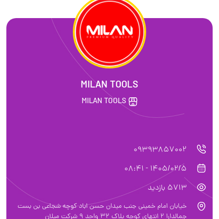
MILAN TOOLS
MILAN TOOLS
09393857002
1405/02/5 - 08:41
5713 بازدید
خیابان امام‌ خمینی جنب میدان حسن اباد کوچه شجاعی بن بست
جمالدارا ۲ انتهای کوچه پلاک ۳۲ واحد ۹ شرکت میلان