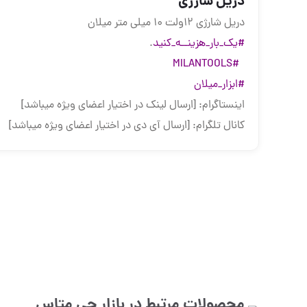
دریل شارژی
دریل شارژی ۱۲ولت ۱۰ میلی متر میلان
#یک_بار_هزینــه_کنید
.
#MILANTOOLS
#ابزار_میلان
اینستاگرام: [ارسال لینک در اختیار اعضای ویژه میباشد]
کانال تلگرام: [ارسال آی دی در اختیار اعضای ویژه میباشد]
محصولات مرتبط در بازار
جی متاس