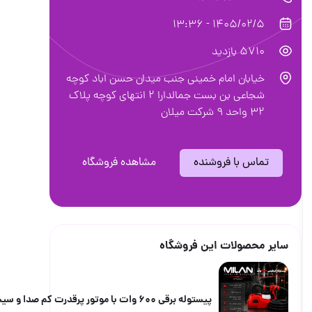
1405/02/5 - 13:36
5710 بازدید
خیابان امام‌ خمینی جنب میدان حسن اباد کوچه
شجاعی بن بست جمالدارا ۲ انتهای کوچه پلاک
۳۲ واحد ۹ شرکت میلان
تماس با فروشنده
مشاهده فروشگاه
سایر محصولات این فروشگاه
پیستوله برقی ۶۰۰ وات با موتور پرقدرت کم صدا و سیستم رنگ HVLP پاشش یکنواخت رنگ را به صورت عمودی و افق