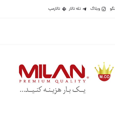
گو
وبلاگ
تله تالار
تالارمپ