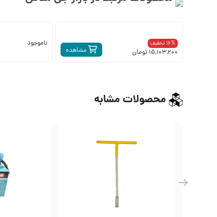
ناموجود
16% تخفیف
مشاهده
15,103,200 تومان
محصولات مشابه