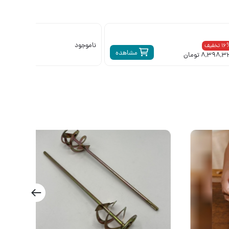
ناموجود
1 تخفیف
مشاهده
م
8,398, تومان