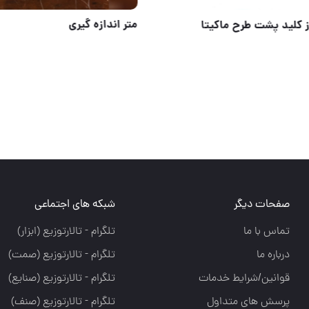
تی یا صلیبی
⭐️ مینی فرز کلید پشت طرح ماک
صفحات دیگر
شبکه های اجتماعی
تماس با ما
تلگرام - تالارتوزيع (ابزار)
درباره ما
تلگرام - تالارتوزيع (صمت)
قوانین/شرایط خدمات
تلگرام - تالارتوزيع (صنايع)
پرسش های متداول
تلگرام - تالارتوزیع (صنف)