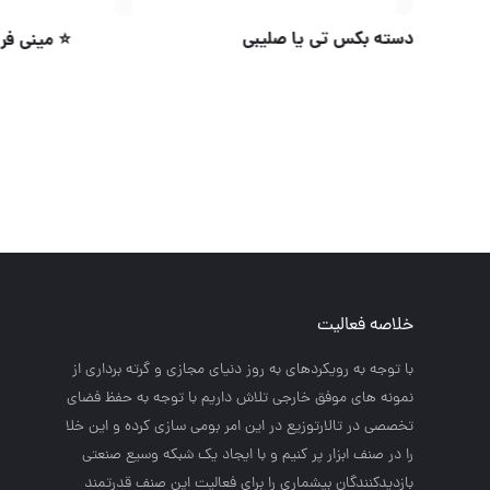
دسته بکس 
⭐️ اره عمود بر لیزری کیف دار باس
خلاصه فعالیت
با توجه به رويكردهاي به روز دنياي مجازي و گرته برداري از
نمونه هاي موفق خارجي تلاش داريم با توجه به حفظ فضاي
تخصصي در تالارتوزيع در اين امر بومي سازي كرده و اين خلا
را در صنف ابزار پر كنيم و با ايجاد يك شبكه وسيع صنعتي
بازديدكنندگان بيشماري را براي فعاليت اين صنف قدرتمند