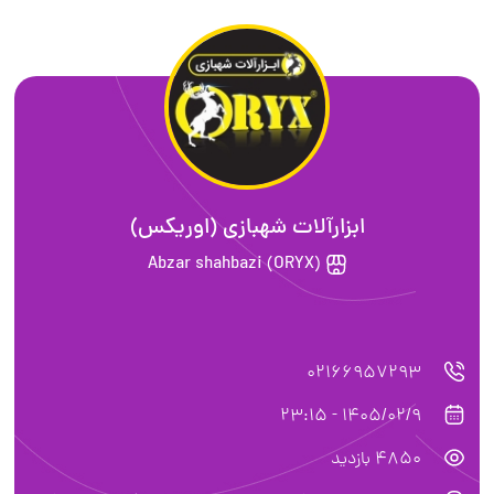
ابزارآلات شهبازی (اوریکس)
Abzar shahbazi (ORYX)
02166957293
1405/02/9 - 23:15
4850 بازدید