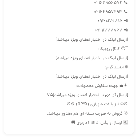
📞 02166956572
📞 02166957293
📲 09120176815
📲 09191777867
[ارسال لینک در اختیار اعضای ویژه میباشد]
😴 کانال روبیکا:
[ارسال لینک در اختیار اعضای ویژه میباشد]
🌐 اینستاگرام:
[ارسال لینک در اختیار اعضای ویژه میباشد]
👨‍💼 جهت سفارش محصولات:
[ارسال آی دی در اختیار اعضای ویژه میباشد]75
⛏⚙️ ابزارآلات شهبازی (ORYX) ⚙️⛏
🫥 فروش به صورت بسته ای هم مقدور ميباشد.
🆓 ارسال رایگان، تااااااا باربری 🚚