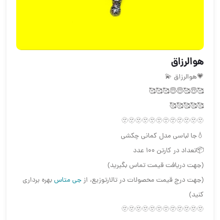
هوالرزاق
💗هوالرزاق 💫
🥰😇🥰😇😇🥰🥰🥰
🥰🥰🥰🥰🥰
🫥🫥🫥🫥🫥🫥🫥🫥🫥🫥🫥🫥
💧جا لباسی مدل کمانی چکشی
📦تعداد در کارتن ۱۰۰ عدد
(جهت دریافت قیمت تماس بگیرید)
(جهت درج قیمت محصولات در تالارتوزیع، از
جی متاس
بهره برداری
کنید)
🫥🫥🫥🫥🫥🫥🫥🫥🫥🫥🫥🫥