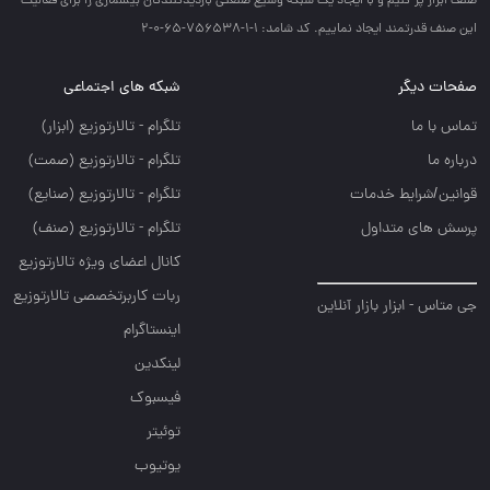
صنف ابزار پر كنيم و با ايجاد يك شبكه وسيع صنعتي بازديدكنندگان بيشماري را براي فعاليت
اين صنف قدرتمند ايجاد نماييم. کد شامد: 1-1-756538-65-0-2
صفحات دیگر
شبکه های اجتماعی
تماس با ما
تلگرام - تالارتوزيع (ابزار)
درباره ما
تلگرام - تالارتوزيع (صمت)
قوانین/شرایط خدمات
تلگرام - تالارتوزيع (صنايع)
پرسش های متداول
تلگرام - تالارتوزیع (صنف)
کانال اعضای ویژه تالارتوزیع
ربات کاربرتخصصی تالارتوزیع
جی متاس - ابزار بازار آنلاین
اینستاگرام
لینکدین
فیسبوک
توئیتر
یوتیوب