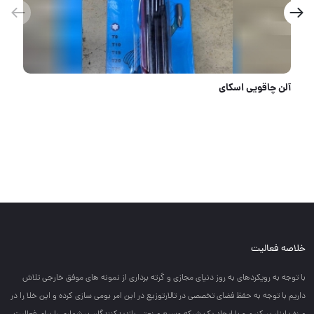
قیچی میوه چین تعداد در کارتن : .. عدد به صورت خرده هم امکان پذیر هست 🟧لینک کانال روبیکا:🟧 https://r
خلاصه فعالیت
با توجه به رويكردهاي به روز دنياي مجازي و گرته برداري از نمونه هاي موفق خارجي تلاش
داريم با توجه به حفظ فضاي تخصصي در تالارتوزيع در اين امر بومي سازي كرده و اين خلا را در