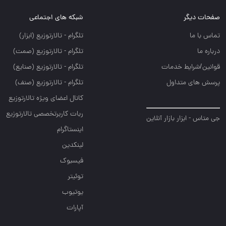
صفحات دیگر
شبکه های اجتماعی
تماس با ما
تلگرام - تالارتوزيع (ابزار)
درباره ما
تلگرام - تالارتوزيع (صمت)
قوانین/شرایط خدمات
تلگرام - تالارتوزيع (صنايع)
پرسش های متداول
تلگرام - تالارتوزیع (صنف)
کانال اعضای ویژه تالارتوزیع
ربات کاربرتخصصی تالارتوزیع
جی متاس - ابزار بازار آنلاین
اینستاگرام
لینکدین
فیسبوک
توئیتر
یوتیوب
آپارات