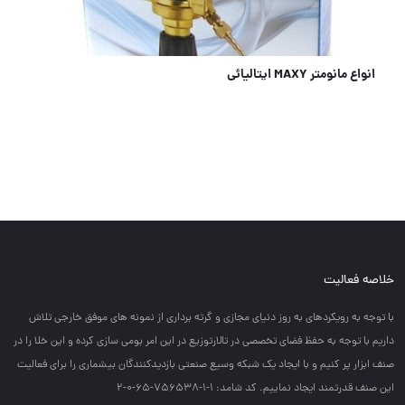
انواع مانومتر MAXY ایتالیائی
خلاصه فعالیت
با توجه به رويكردهاي به روز دنياي مجازي و گرته برداري از نمونه هاي موفق خارجي تلاش
داريم با توجه به حفظ فضاي تخصصي در تالارتوزيع در اين امر بومي سازي كرده و اين خلا را در
صنف ابزار پر كنيم و با ايجاد يك شبكه وسيع صنعتي بازديدكنندگان بيشماري را براي فعاليت
اين صنف قدرتمند ايجاد نماييم. کد شامد: 1-1-756538-65-0-2