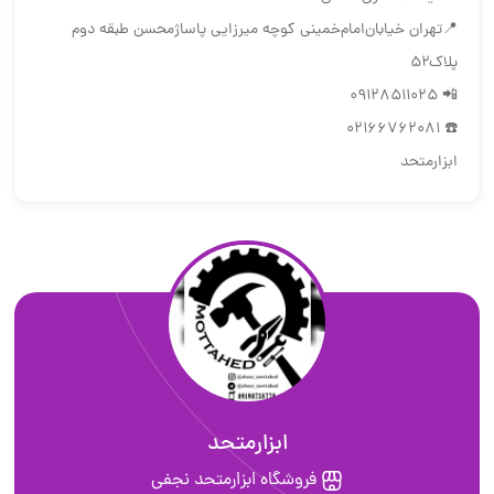
📍تهران ‌خیابان‌امام‌خمینی‌ کوچه میرزایی پاساژمحسن طبقه دوم
پلاک۵۲
📲 09128511025
☎️ 02166762081
ابزارمتحد
ابزارمتحد
فروشگاه ابزارمتحد نجفی