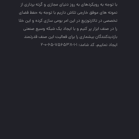
با توجه به رويكردهاي به روز دنياي مجازي و گرته برداري از
نمونه هاي موفق خارجي تلاش داريم با توجه به حفظ فضاي
تخصصي در تالارتوزيع در اين امر بومي سازي كرده و اين خلا
را در صنف ابزار پر كنيم و با ايجاد يك شبكه وسيع صنعتي
بازديدكنندگان بيشماري را براي فعاليت اين صنف قدرتمند
ايجاد نماييم. کد شامد: 1-1-756538-65-0-2