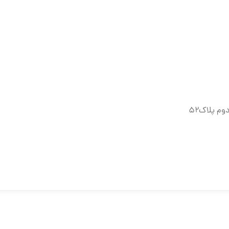
وم پلاک۵۲