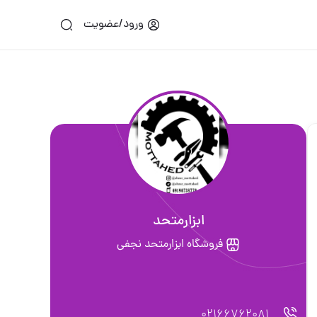
ورود/عضویت
ابزارمتحد
فروشگاه ابزارمتحد نجفی
02166762081