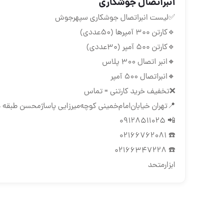
انبراتصال جوشکاری
✅لیست انبراتصال جوشکاری سپهرجوش
🔹کارتن ۳۰۰ آمپرها (۵۰عددی)
🔹کارتن ۵۰۰ آمپر (۳۰عددی)
🔸انبر اتصال ۳۰۰ پلاس
🔸انبراتصال ۵۰۰ آمپر
❌تخفیف خرید کارتنی = تماس
📍تهران ‌خیابان‌امام‌خمینی‌ کوچه‌میرزایی پاساژمحسن طبقه د
📲 09128511025
☎️ 02166762081
☎️ 02166347228
ابزارمتحد