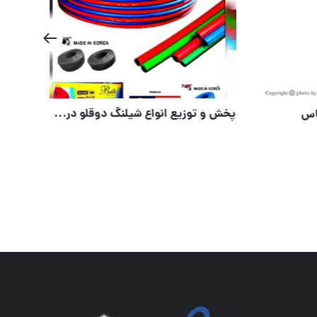
⭐️ اینورتر ۳۵۰ مینی دو ولوم باس