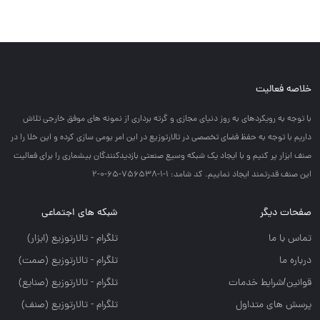
خلاصه فعالیت
با توجه به رويكردهاي به روز دنياي مجازي و گرته برداري از نمونه هاي موفق خارجي تلاش
داريم با توجه به حفظ فضاي تخصصي در تالارتوزيع در اين امر بومي سازي كرده و اين خلا را در
صنف ابزار پر كنيم و با ايجاد يك شبكه وسيع صنعتي بازديدكنندگان بيشماري را براي فعاليت
اين صنف قدرتمند ايجاد نماييم. کد شامد: 1-1-756538-65-0-2
صفحات دیگر
شبکه های اجتماعی
تماس با ما
تلگرام - تالارتوزيع (ابزار)
درباره ما
تلگرام - تالارتوزيع (صمت)
قوانین/شرایط خدمات
تلگرام - تالارتوزيع (صنايع)
پرسش های متداول
تلگرام - تالارتوزیع (صنف)