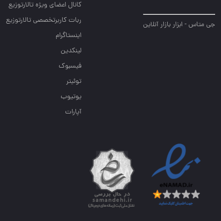
کانال اعضای ویژه تالارتوزیع
ربات کاربرتخصصی تالارتوزیع
جی متاس - ابزار بازار آنلاین
اینستاگرام
لینکدین
فیسبوک
توئیتر
یوتیوب
آپارات