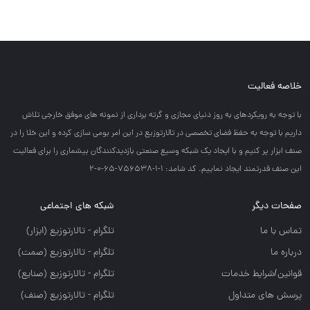
خلاصه فعالیت
با توجه به رويكردهاي به روز دنياي مجازي و گرته برداري از نمونه هاي موفق خارجي تلاش
داريم با توجه به حفظ فضاي تخصصي در تالارتوزيع در اين امر بومي سازي كرده و اين خلا را در
صنف ابزار پر كنيم و با ايجاد يك شبكه وسيع صنعتي بازديدكنندگان بيشماري را براي فعاليت
اين صنف قدرتمند ايجاد نماييم. کد شامد: 1-1-756538-65-0-2
صفحات دیگر
شبکه های اجتماعی
تماس با ما
تلگرام - تالارتوزيع (ابزار)
درباره ما
تلگرام - تالارتوزيع (صمت)
قوانین/شرایط خدمات
تلگرام - تالارتوزيع (صنايع)
پرسش های متداول
تلگرام - تالارتوزیع (صنف)