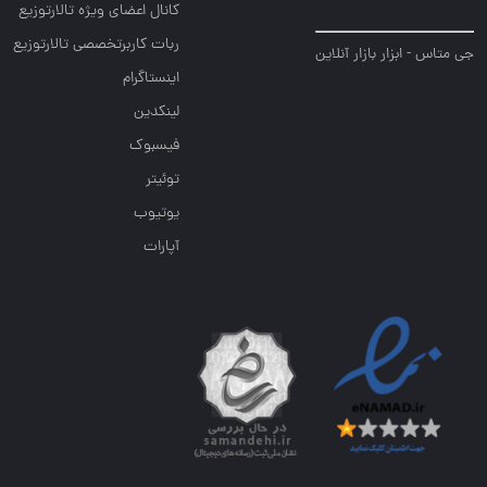
کانال اعضای ویژه تالارتوزیع
ربات کاربرتخصصی تالارتوزیع
جی متاس - ابزار بازار آنلاین
اینستاگرام
لینکدین
فیسبوک
توئیتر
یوتیوب
آپارات