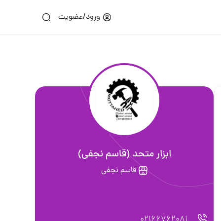
ورود/عضویت
ابزار متحد (قاسم نجفی)
قاسم نجفی
02166762081