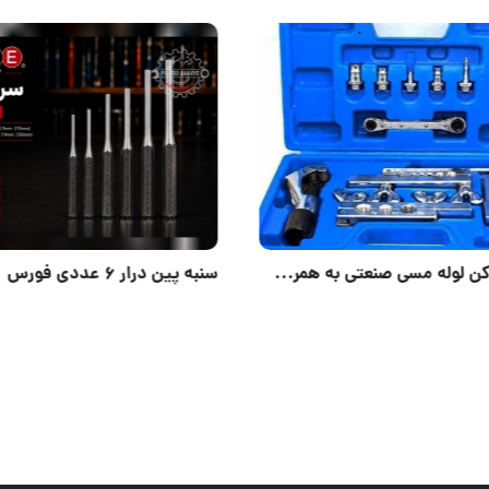
دسته بکس جغجغه ای ۳/۴ درایو گرین استار