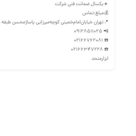
🔸یکسال ضمانت فنی شرکت
💰مبلغ:تماس
📍تهران ‌خیابان‌امام‌خمینی‌ کوچه‌میرزایی پاساژمحسن طبقه د
📲 09128511025
☎️ 02166762081
☎️ 02166347228
ابزارمتحد