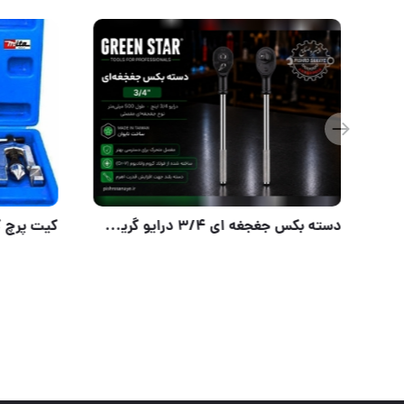
دریل شارژی 16/8ولت براشلس