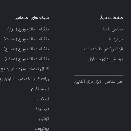
صفحات دیگر
شبکه های اجتماعی
تماس با ما
تلگرام - تالارتوزيع (ابزار)
درباره ما
تلگرام - تالارتوزيع (صمت)
قوانین/شرایط خدمات
تلگرام - تالارتوزيع (صنايع)
پرسش های متداول
تلگرام - تالارتوزیع (صنف)
کانال اعضای ویژه تالارتوزیع
ربات کاربرتخصصی تالارتوزیع
جی متاس - ابزار بازار آنلاین
اینستاگرام
لینکدین
فیسبوک
توئیتر
یوتیوب