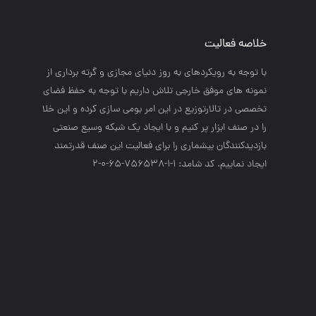
خلاصه فعالیت
با توجه به رويكردهاي به روز دنياي مجازي و گرته برداري از
نمونه هاي موفق خارجي تلاش داريم با توجه به حفظ فضاي
تخصصي در تالارتوزيع در اين امر بومي سازي كرده و اين خلا
را در صنف ابزار پر كنيم و با ايجاد يك شبكه وسيع صنعتي
بازديدكنندگان بيشماري را براي فعاليت اين صنف قدرتمند
ايجاد نماييم. کد شامد: 1-1-756538-65-0-2