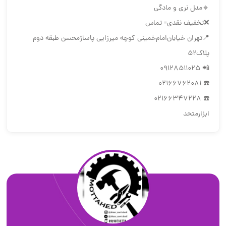
🔸مدل نری و مادگی
❌تخفیف نقدی= تماس
📍تهران ‌خیابان‌امام‌خمینی‌ کوچه میرزایی پاساژمحسن طبقه دوم
پلاک۵۲
📲 09128511025
☎️ 02166762081
☎️ 02166347228
ابزارمتحد