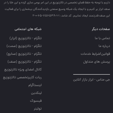
داريم با توجه به حفظ فضاي تخصصي در تالارتوزيع در اين امر بومي سازي كرده و اين خلا را در
صنف ابزار پر كنيم و با ايجاد يك شبكه وسيع صنعتي بازديدكنندگان بيشماري را براي فعاليت
اين صنف قدرتمند ايجاد نماييم. کد شامد: 1-1-756538-65-0-2
صفحات دیگر
شبکه های اجتماعی
تماس با ما
تلگرام - تالارتوزيع (ابزار)
درباره ما
تلگرام - تالارتوزيع (صمت)
قوانین/شرایط خدمات
تلگرام - تالارتوزيع (صنايع)
پرسش های متداول
تلگرام - تالارتوزیع (صنف)
کانال اعضای ویژه تالارتوزیع
ربات کاربرتخصصی تالارتوزیع
جی متاس - ابزار بازار آنلاین
اینستاگرام
لینکدین
فیسبوک
توئیتر