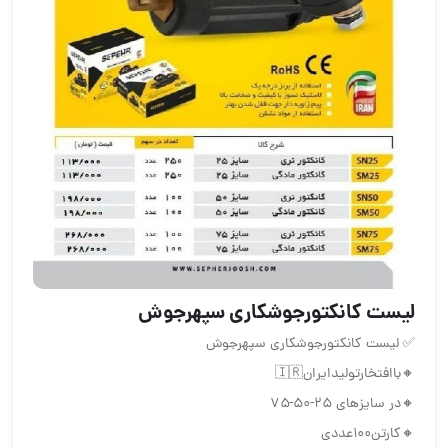
لیست کانکتورجوشکاری سپهرجوش
✅ لیست کانکتورجوشکاری سپهرجوش
🔸باافتخارتولیدایران🇮🇷
🔸در سایزهای ۲۵-۵۰-۷۵
🔸کارتن۱۰۰عددی