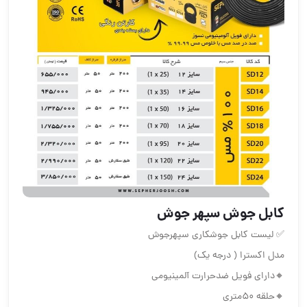
کابل جوش سپهر جوش
✅ لیست کابل جوشکاری سپهرجوش
مدل اکسترا ( درجه یک)
🔸دارای فویل ضدحرارت آلمینیومی
🔸حلقه ۵۰متری