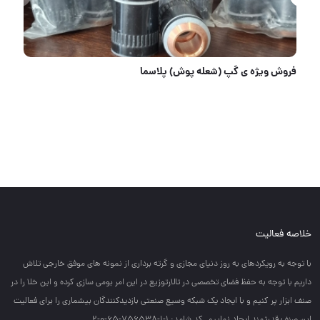
آشا تولز؛ انتخاب حرفه‌ای‌ها برای لوازم برش پلاسما هایپرترم
خلاصه فعالیت
با توجه به رويكردهاي به روز دنياي مجازي و گرته برداري از نمونه هاي موفق خارجي تلاش
داريم با توجه به حفظ فضاي تخصصي در تالارتوزيع در اين امر بومي سازي كرده و اين خلا را در
صنف ابزار پر كنيم و با ايجاد يك شبكه وسيع صنعتي بازديدكنندگان بيشماري را براي فعاليت