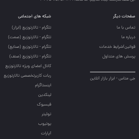
اين صنف قدرتمند ايجاد نماييم. کد شامد: 1-1-756538-65-0-2
صفحات دیگر
شبکه های اجتماعی
تماس با ما
تلگرام - تالارتوزيع (ابزار)
درباره ما
تلگرام - تالارتوزيع (صمت)
قوانین/شرایط خدمات
تلگرام - تالارتوزيع (صنايع)
پرسش های متداول
تلگرام - تالارتوزیع (صنف)
کانال اعضای ویژه تالارتوزیع
ربات کاربرتخصصی تالارتوزیع
جی متاس - ابزار بازار آنلاین
اینستاگرام
لینکدین
فیسبوک
توئیتر
یوتیوب
آپارات