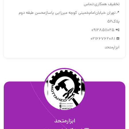
تخفیف همکاری:تماس
📍تهران ‌خیابان‌امام‌خمینی‌ کوچه میرزایی پاساژمحسن طبقه دوم
پلاک۵۲
📲 09128511025
☎️ 02166762081
ابزارمتحد
ابزارمتحد