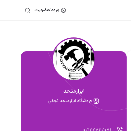
ورود/عضویت
ابزارمتحد
فروشگاه ابزارمتحد نجفی
02166762081