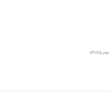
وم پلاک۵۲