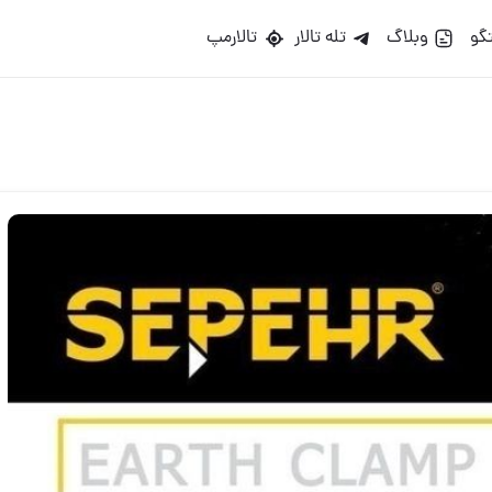
گو
وبلاگ
تله تالار
تالارمپ