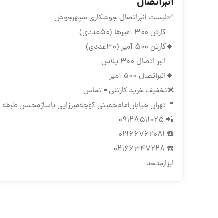
انبراتصال
✅لیست انبراتصال جوشکاری سپهرجوش
🔹کارتن ۳۰۰ آمپرها (۵۰عددی)
🔹کارتن ۵۰۰ آمپر (۳۰عددی)
🔸انبر اتصال ۳۰۰ پلاس
🔸انبراتصال ۵۰۰ آمپر
❌تخفیف خرید کارتنی = تماس
📍تهران ‌خیابان‌امام‌خمینی‌ کوچه‌میرزایی پاساژمحسن طبقه د
📲 09128511025
☎️ 02166762081
☎️ 02166347228
ابزارمتحد