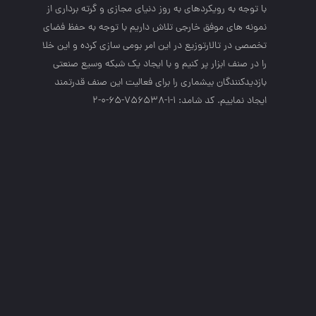
با توجه به رويكردهاي به روز دنياي مجازي و گرته برداري از
نمونه هاي موفق خارجي تلاش داريم با توجه به حفظ فضاي
تخصصي در تالارتوزيع در اين امر بومي سازي كرده و اين خلا
را در صنف ابزار پر كنيم و با ايجاد يك شبكه وسيع صنعتي
بازديدكنندگان بيشماري را براي فعاليت اين صنف قدرتمند
ايجاد نماييم. کد شامد: 1-1-756538-65-0-2