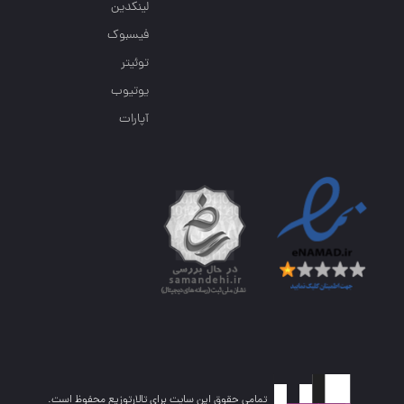
لینکدین
فیسبوک
توئیتر
یوتیوب
آپارات
تمامی حقوق این سایت برای تالارتوزیع محفوظ است.