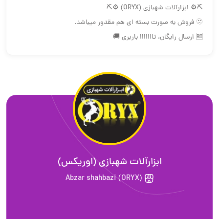
⛏⚙️ ابزارآلات شهبازی (ORYX) ⚙️⛏
🫥 فروش به صورت بسته ای هم مقدور ميباشد.
🆓 ارسال رایگان، تااااااا باربری 🚚
ابزارآلات شهبازی (اوریکس)
Abzar shahbazi (ORYX)