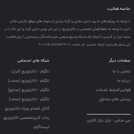
خلاصه فعالیت
با توجه به رويكردهاي به روز دنياي مجازي و گرته برداري از نمونه هاي موفق خارجي تلاش
داريم با توجه به حفظ فضاي تخصصي در تالارتوزيع در اين امر بومي سازي كرده و اين خلا را در
صنف ابزار پر كنيم و با ايجاد يك شبكه وسيع صنعتي بازديدكنندگان بيشماري را براي فعاليت
اين صنف قدرتمند ايجاد نماييم. کد شامد: 1-1-756538-65-0-2
صفحات دیگر
شبکه های اجتماعی
تماس با ما
تلگرام - تالارتوزيع (ابزار)
درباره ما
تلگرام - تالارتوزيع (صمت)
قوانین/شرایط خدمات
تلگرام - تالارتوزيع (صنايع)
پرسش های متداول
تلگرام - تالارتوزیع (صنف)
کانال اعضای ویژه تالارتوزیع
ربات کاربرتخصصی تالارتوزیع
جی متاس - ابزار بازار آنلاین
اینستاگرام