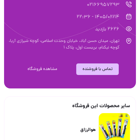
02166957293
1405/02/14 - 22:36
2626 بازدید
تهران، ميدان حسن آباد، خيابان وحدت اسلامی، کوچه شیرازی آریا،
کوچه نیکنام، بن‌بست اول، پلاک ۱
تماس با فروشنده
مشاهده فروشگاه
سایر محصولات این فروشگاه
هوالرزاق