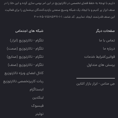
داريم با توجه به حفظ فضاي تخصصي در تالارتوزيع در اين امر بومي سازي كرده و اين خلا را در
صنف ابزار پر كنيم و با ايجاد يك شبكه وسيع صنعتي بازديدكنندگان بيشماري را براي فعاليت
اين صنف قدرتمند ايجاد نماييم. کد شامد: 1-1-756538-65-0-2
صفحات دیگر
شبکه های اجتماعی
تماس با ما
تلگرام - تالارتوزيع (ابزار)
درباره ما
تلگرام - تالارتوزيع (صمت)
قوانین/شرایط خدمات
تلگرام - تالارتوزيع (صنايع)
پرسش های متداول
تلگرام - تالارتوزیع (صنف)
کانال اعضای ویژه تالارتوزیع
ربات کاربرتخصصی تالارتوزیع
جی متاس - ابزار بازار آنلاین
اینستاگرام
لینکدین
فیسبوک
توئیتر