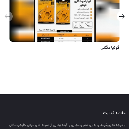
قيف پلاستيكي
خلاصه فعالیت
با توجه به رويكردهاي به روز دنياي مجازي و گرته برداري از نمونه هاي موفق خارجي تلاش