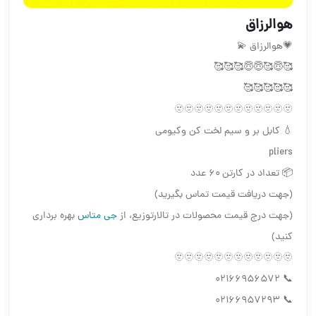
هوالرزاق
💗هوالرزاق 💫
🥰😇🥰😇😇🥰🥰🥰
🥰🥰🥰🥰🥰
🫥🫥🫥🫥🫥🫥🫥🫥🫥🫥🫥🫥
💧 كابل بر و سيم لخت كن وكيومي
pliers
📦 تعداد در كارتن ٦٠ عدد
(جهت دریافت قیمت تماس بگیرید)
(جهت درج قیمت محصولات در تالارتوزیع، از
جی متاس
بهره برداری
کنید)
🫥🫥🫥🫥🫥🫥🫥🫥🫥🫥🫥🫥
📞 02166956572
📞 02166957293