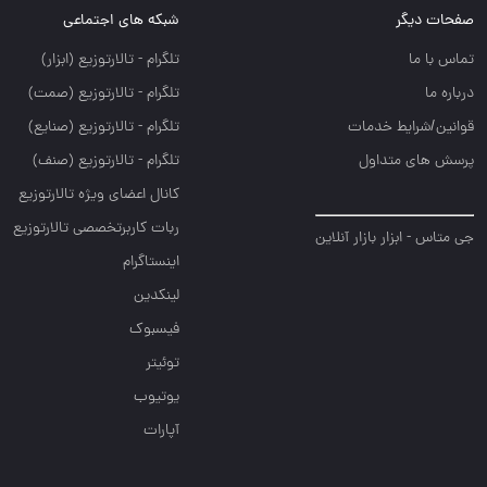
صفحات دیگر
شبکه های اجتماعی
تماس با ما
تلگرام - تالارتوزيع (ابزار)
درباره ما
تلگرام - تالارتوزيع (صمت)
قوانین/شرایط خدمات
تلگرام - تالارتوزيع (صنايع)
پرسش های متداول
تلگرام - تالارتوزیع (صنف)
کانال اعضای ویژه تالارتوزیع
ربات کاربرتخصصی تالارتوزیع
جی متاس - ابزار بازار آنلاین
اینستاگرام
لینکدین
فیسبوک
توئیتر
یوتیوب
آپارات