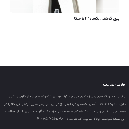
پخش عمده جعبه ابزار مدرن کوچک و بزرگ⭐️⭐️⭐️
خلاصه فعالیت
با توجه به رويكردهاي به روز دنياي مجازي و گرته برداري از نمونه هاي موفق خارجي تلاش
داريم با توجه به حفظ فضاي تخصصي در تالارتوزيع در اين امر بومي سازي كرده و اين خلا را در
صنف ابزار پر كنيم و با ايجاد يك شبكه وسيع صنعتي بازديدكنندگان بيشماري را براي فعاليت
اين صنف قدرتمند ايجاد نماييم. کد شامد: 1-1-756538-65-0-2