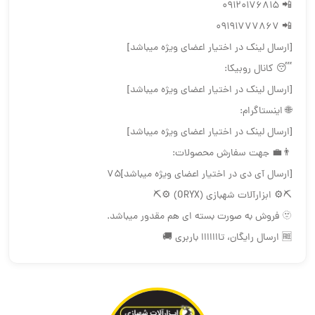
📲 09120176815
📲 09191777867
[ارسال لینک در اختیار اعضای ویژه میباشد]
😴 کانال روبیکا:
[ارسال لینک در اختیار اعضای ویژه میباشد]
🌐 اینستاگرام:
[ارسال لینک در اختیار اعضای ویژه میباشد]
👨‍💼 جهت سفارش محصولات:
[ارسال آی دی در اختیار اعضای ویژه میباشد]75
⛏⚙️ ابزارآلات شهبازی (ORYX) ⚙️⛏
🫥 فروش به صورت بسته ای هم مقدور ميباشد.
🆓 ارسال رایگان، تااااااا باربری 🚚