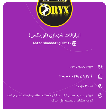
ابزارآلات شهبازی (اوریکس)
Abzar shahbazi (ORYX)
02166957293
1405/02/16 - 23:36
2701 بازدید
تهران، ميدان حسن آباد، خيابان وحدت اسلامی، کوچه شیرازی آریا،
کوچه نیکنام، بن‌بست اول، پلاک ۱