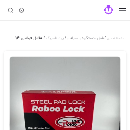
/
/
/
صفحه اصلی
قفل ،دستگيره و سيلندر
یراق المپیک
#قفل_فولادی 94