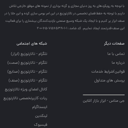
با توجه به رويكردهاي به روز دنياي مجازي و گرته برداري از نمونه هاي موفق خارجي تلاش
داريم با توجه به حفظ فضاي تخصصي در تالارتوزيع در اين امر بومي سازي كرده و اين خلا را در
صنف ابزار پر كنيم و با ايجاد يك شبكه وسيع صنعتي بازديدكنندگان بيشماري را براي فعاليت
اين صنف قدرتمند ايجاد نماييم. کد شامد: 1-1-756538-65-0-2
صفحات دیگر
شبکه های اجتماعی
تماس با ما
تلگرام - تالارتوزيع (ابزار)
درباره ما
تلگرام - تالارتوزيع (صمت)
قوانین/شرایط خدمات
تلگرام - تالارتوزيع (صنايع)
پرسش های متداول
تلگرام - تالارتوزیع (صنف)
کانال اعضای ویژه تالارتوزیع
ربات کاربرتخصصی تالارتوزیع
جی متاس - ابزار بازار آنلاین
اینستاگرام
لینکدین
فیسبوک