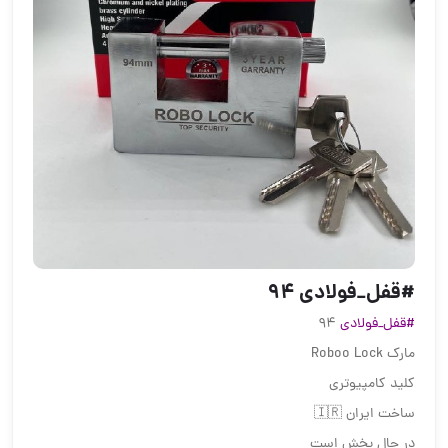
#قفل_فولادی 94
#قفل_فولادی
94
مارک Roboo Lock
کلید کامپیوتری
ساخت ایران 🇮🇷
در حال پخش است