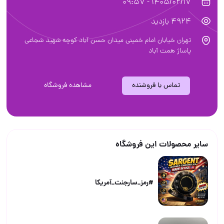
1405/02/17 - 09:57
4924 بازدید
تهران خیابان امام خمینی میدان حسن آباد کوچه شهید شجاعی
پاساژ همت آباد
تماس با فروشنده
مشاهده فروشگاه
سایر محصولات این فروشگاه
#رمز_سارجنت_آمریکا