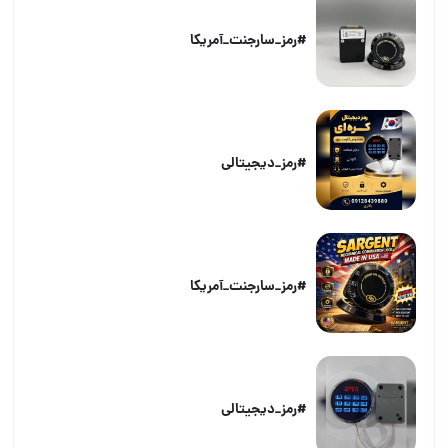
#رمز_سارجنت_آمریکا
#رمز_دیجیتالی
#رمز_سارجنت_آمریکا
#رمز_دیجیتالی