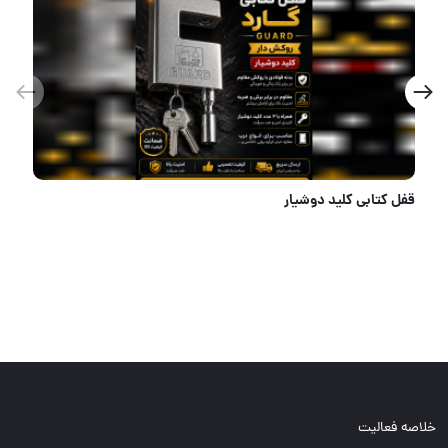
قفل۶.۵ناکو به قیمت فوق العاده عالی
خلاصه فعالیت