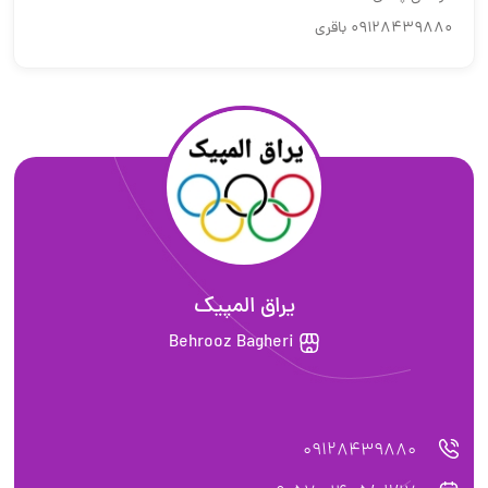
09128439880 باقری
یراق المپیک
Behrooz Bagheri
09128439880