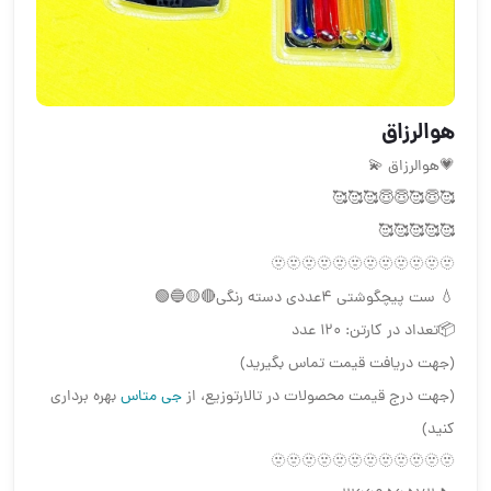
هوالرزاق
💗هوالرزاق 💫
🥰😇🥰😇😇🥰🥰🥰
🥰🥰🥰🥰🥰
🫥🫥🫥🫥🫥🫥🫥🫥🫥🫥🫥🫥
💧 ست پیچگوشتی ۴عددی دسته رنگي🔴🟡🔵🟢
📦تعداد در کارتن: ۱۲۰ عدد
(جهت دریافت قیمت تماس بگیرید)
(جهت درج قیمت محصولات در تالارتوزیع، از
جی متاس
بهره برداری
کنید)
🫥🫥🫥🫥🫥🫥🫥🫥🫥🫥🫥🫥