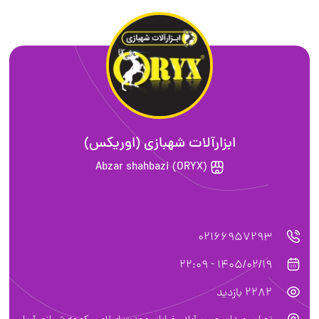
ابزارآلات شهبازی (اوریکس)
Abzar shahbazi (ORYX)
02166957293
1405/02/19 - 22:09
2282 بازدید