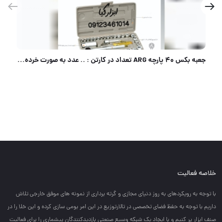
الماس شیشه بری اکتیو موجود میباشد
خلاصه فعالیت
با توجه به رويكردهاي به روز دنياي مجازي و گرته برداري از نمونه هاي موفق خارجي تلاش
داريم با توجه به حفظ فضاي تخصصي در تالارتوزيع در اين امر بومي سازي كرده و اين خلا را در
صنف ابزار پر كنيم و با ايجاد يك شبكه وسيع صنعتي بازديدكنندگان بيشماري را براي فعاليت