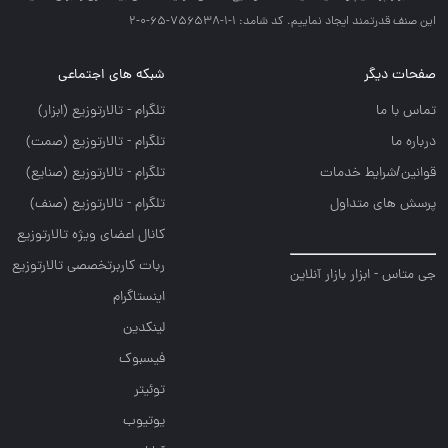
اين صنف قدرتمند ايجاد نماييم. کد شامد: 1-1-756538-65-0-2
صفحات دیگر
شبکه های اجتماعی
تماس با ما
تلگرام - تالارتوزيع (ابزار)
درباره ما
تلگرام - تالارتوزيع (صمت)
قوانین/شرایط خدمات
تلگرام - تالارتوزيع (صنايع)
پرسش های متداول
تلگرام - تالارتوزیع (صنف)
کانال اعضای ویژه تالارتوزیع
ربات کاربرتخصصی تالارتوزیع
جی متاس - ابزار بازار آنلاین
اینستاگرام
لینکدین
فیسبوک
توئیتر
یوتیوب