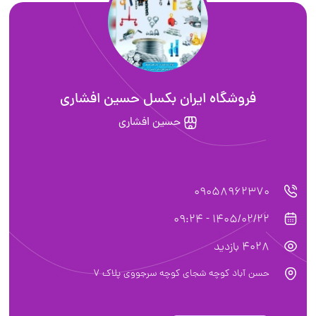
فروشگاه ایران بکسل حسین افشاری
حسین افشاری
090589623
1405/02/22 - 0
بازدید
 آباد کوچه شجای کوچه سرجووی پلاک 7