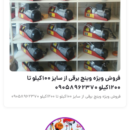
فروش ویژه وینچ برقی از سایز 100کیلو تا
ی از سایز 100کیلو تا 1200کیلو 09058962370