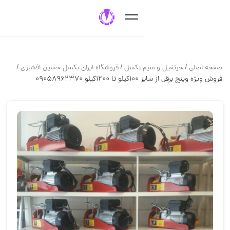
/
/
/
جرثقيل و سيم بكسل
فروشگاه ایران بکسل حسین افشاری
یز 100کیلو تا 1200کیلو 09058962370