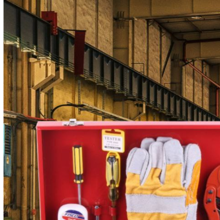
1405/02/22 - 13:45
3550 بازدید
خیابان امام‌ خمینی جنب می
ش
۳۲ واحد ۹ شرکت میلان
تماس با فروشنده
مش
سایر محصولات این فروشگاه
دریل شارژی