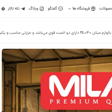
گو
وبلاگ
تله تالار
تالارمپ
ILAN TOOLS
ILAN TOOLS
09393857002