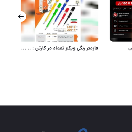
فازمتر رنگی ویکنز تعداد در کارتن : .. عدد به صورت خرده هم امکان پذیر هست 