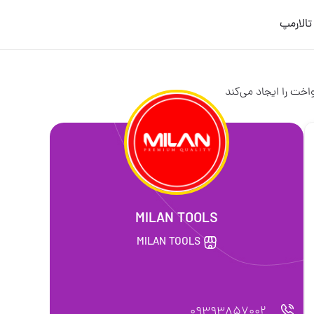
ورود/عضویت
M
M