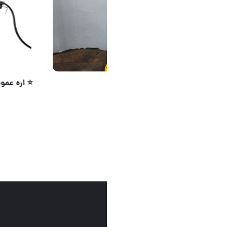
#شارژ_مجدد
صفحات دیگر