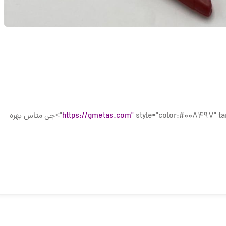
https://gmetas.com"
style="color:#008497" target="_blank">جی متاس بهره