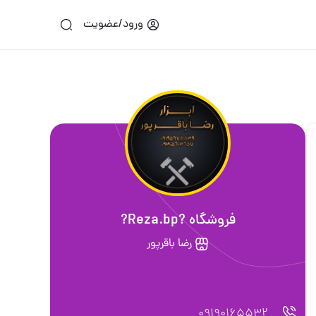
ورود/عضویت
فروشگاه ?Reza.bp?
رضا باقرپور
09190165532