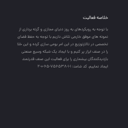
خلاصه فعالیت
با توجه به رويكردهاي به روز دنياي مجازي و گرته برداري از
نمونه هاي موفق خارجي تلاش داريم با توجه به حفظ فضاي
تخصصي در تالارتوزيع در اين امر بومي سازي كرده و اين خلا
را در صنف ابزار پر كنيم و با ايجاد يك شبكه وسيع صنعتي
بازديدكنندگان بيشماري را براي فعاليت اين صنف قدرتمند
ايجاد نماييم. کد شامد: 1-1-756538-65-0-2