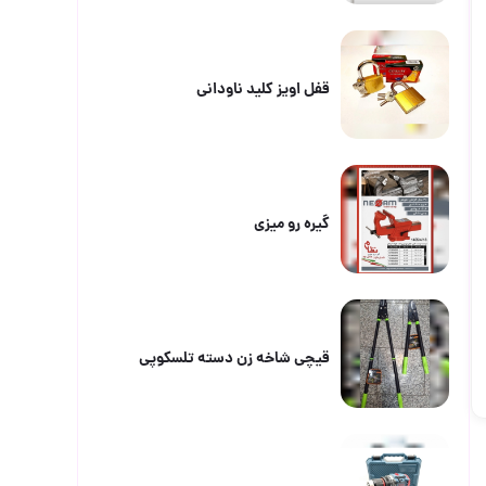
قفل اویز کلید ناودانی
گيره رو ميزي
قیچی شاخه زن دسته تلسکوپی