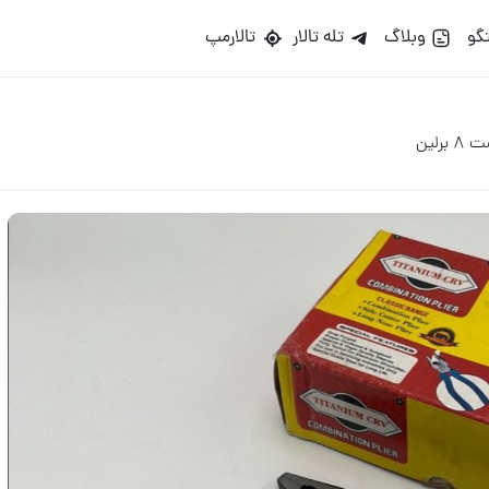
گو
وبلاگ
تله تالار
تالارمپ
برلین