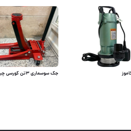
#سیم_گالوانیزه_رابیتس_و_اسکوپ_چیتا عرضه و پخش عمده سیم گالوانیزه رابیتس و اسکوپ سیم عایق نمره 20 و 2
کفکش یاکاموز