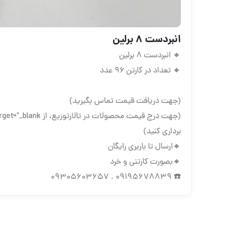
انبردست ۸ برلین
🔸 انبردست ۸ برلین
🔸 تعداد در کارتن ۹۶ عدد
(جهت دریافت قیمت تماس بگیرید)
(جهت درج قیمت محصولات در تالارتوزیع، از
برداری کنید)
🔸ارسال تا باربری رایگان
🔸بصورت کارتنی و خرد
☎️ 09195678839 . 09305603657