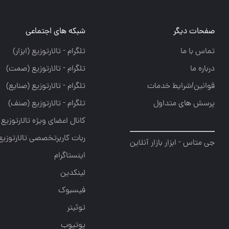
صفحات دیگر
شبکه های اجتماعی
تماس با ما
تلگرام - تالارتوزيع (ابزار)
درباره ما
تلگرام - تالارتوزيع (صمت)
قوانین/شرایط خدمات
تلگرام - تالارتوزيع (صنايع)
پرسش های متداول
تلگرام - تالارتوزیع (صنف)
کانال اعضای ویژه تالارتوزیع
ربات کاربرتخصصی تالارتوزیع
جی متاس - ابزار بازار آنلاین
اینستاگرام
لینکدین
فیسبوک
توئیتر
یوتیوب