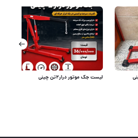
جک سوسماری ۳تن کورسی چینی
لیست