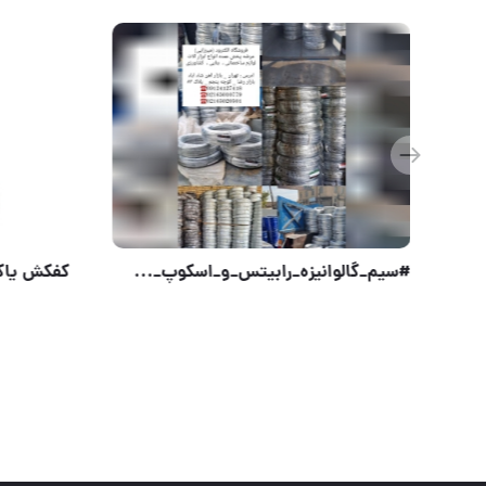
#کمپرسور #باد #هیوندای