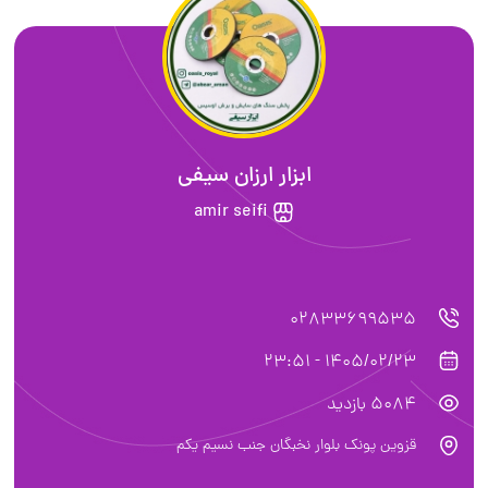
ابزار ارزان سیفی
amir seifi
02833699535
1405/02/23 - 23:51
5084 بازدید
قزوین پونک بلوار نخبگان جنب نسیم یکم