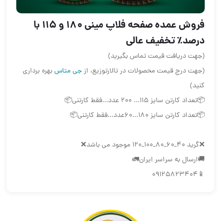
فروش عمده صفحه فلاپ مینی ۱۸۰ و ۱۱۵ با
درصد٪ تخفیف عالی
(جهت دریافت قیمت تماس بگیرید)
(جهت درج قیمت محصولات در تالارتوزیع، از
جی متاس
بهره برداری
کنید)
📦تعداد کارتن سایز ۱۱۵... ۲۰۰ عدد...فقط کارتنی📦
📦تعداد کارتن سایز ۱۸۰...۶۰عدد...فقط کارتنی📦
❌️گرید ۴۰_۶۰_۸۰_۱۰۰_۱۲۰ موجود می باشد❌️
🚚ارسال به سراسر ایران🚛
📱09125823404