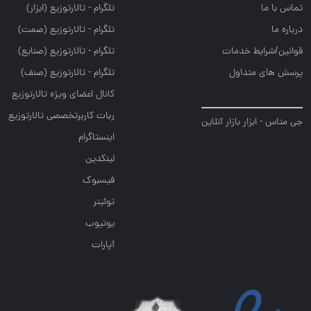
تماس با ما
تلگرام - تالارتوزيع (ابزار)
درباره ما
تلگرام - تالارتوزيع (صمت)
قوانین/شرایط خدمات
تلگرام - تالارتوزيع (صنايع)
پرسش های متداول
تلگرام - تالارتوزیع (صنف)
کانال اعضای ویژه تالارتوزیع
ربات کاربرتخصصی تالارتوزیع
جی متاس - ابزار بازار آنلاین
اینستاگرام
لینکدین
فیسبوک
توئیتر
یوتیوب
آپارات