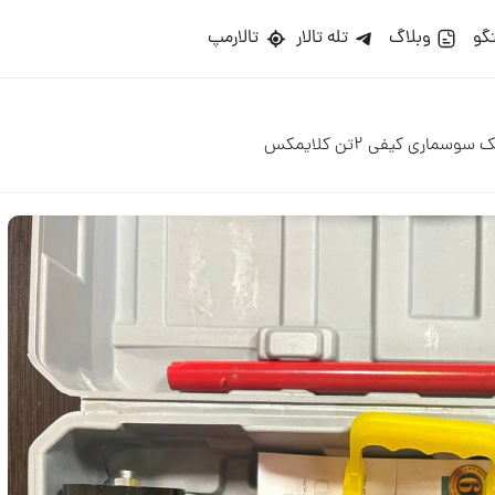
گو
وبلاگ
تله تالار
تالارمپ
سوسماری کیفی ۲تن کلایمکس