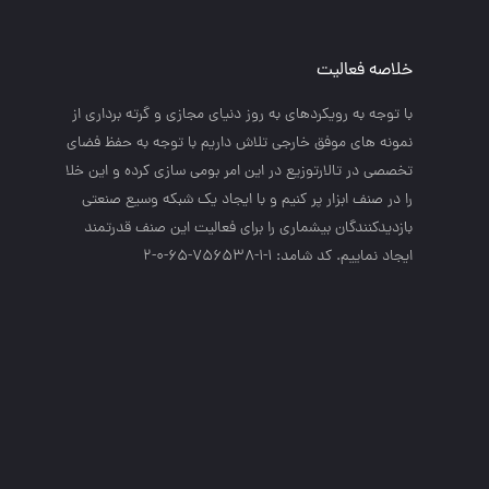
خلاصه فعالیت
با توجه به رويكردهاي به روز دنياي مجازي و گرته برداري از
نمونه هاي موفق خارجي تلاش داريم با توجه به حفظ فضاي
تخصصي در تالارتوزيع در اين امر بومي سازي كرده و اين خلا
را در صنف ابزار پر كنيم و با ايجاد يك شبكه وسيع صنعتي
بازديدكنندگان بيشماري را براي فعاليت اين صنف قدرتمند
ايجاد نماييم. کد شامد: 1-1-756538-65-0-2