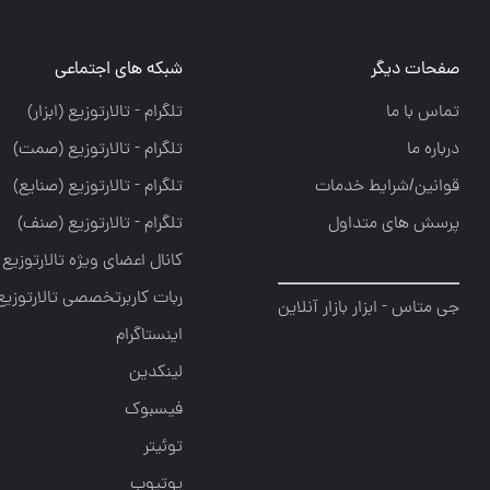
صفحات دیگر
شبکه های اجتماعی
تماس با ما
تلگرام - تالارتوزيع (ابزار)
درباره ما
تلگرام - تالارتوزيع (صمت)
قوانین/شرایط خدمات
تلگرام - تالارتوزيع (صنايع)
پرسش های متداول
تلگرام - تالارتوزیع (صنف)
کانال اعضای ویژه تالارتوزیع
ربات کاربرتخصصی تالارتوزیع
جی متاس - ابزار بازار آنلاین
اینستاگرام
لینکدین
فیسبوک
توئیتر
یوتیوب