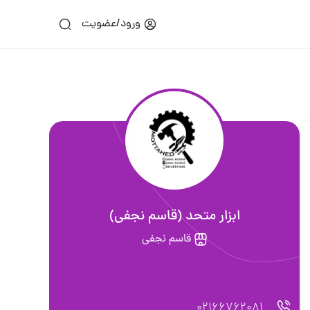
ورود/عضویت
ابزار متحد (قاسم نجفی)
قاسم نجفی
02166762081