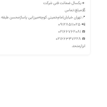
🔸یکسال ضمانت فنی شرکت
💰مبلغ:تماس
📍تهران ‌خیابان‌امام‌خمینی‌ کوچه‌میرزایی پاساژمحسن طبقه د
📲 09128511025
☎️ 02166762081
☎️ 02166347228
ابزارمتحد