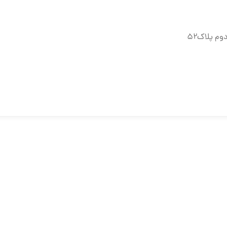
وم پلاک۵۲