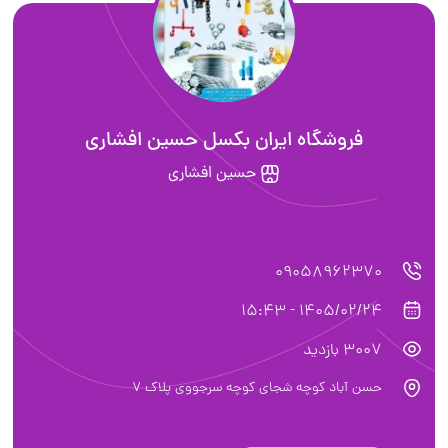
فروشگاه ایران بکسل حسین افشاری
حسین افشاری
090589623
1405/02/24 - 1
بازدید
 آباد کوچه شجای کوچه سرجووی پلاک 7