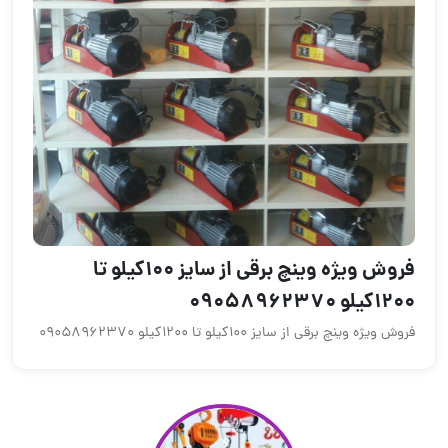
فروش ویژه وینچ برقی از سایز 100کیلو تا
ی از سایز 100کیلو تا 1200کیلو 09058962370