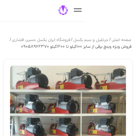
/
/
/
جرثقيل و سيم بكسل
فروشگاه ایران بکسل حسین افشاری
یز 100کیلو تا 1200کیلو 09058962370