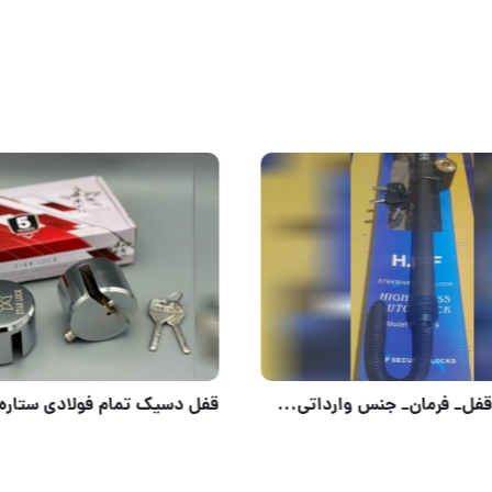
### قفل_پدال_جنس تایوانی_ بدنه استیل