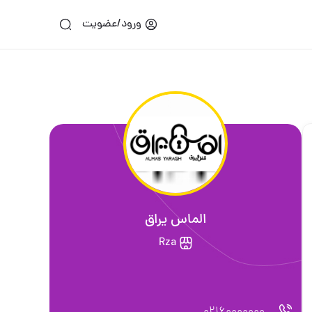
ورود/عضویت
الماس یراق
Rza