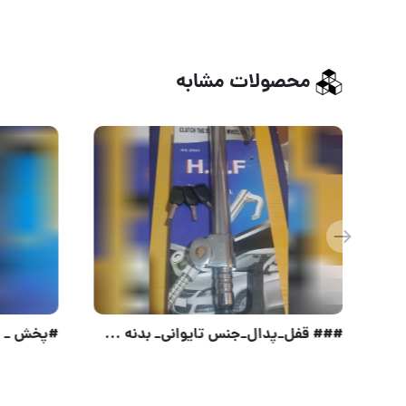
محصولات مشابه
#قفل مکعب SBM جنس سنگین و میله ضد برش و ضد اسید تولید ایران با ۴ کلید سولکسی سنگین ارسال بار به سرتا