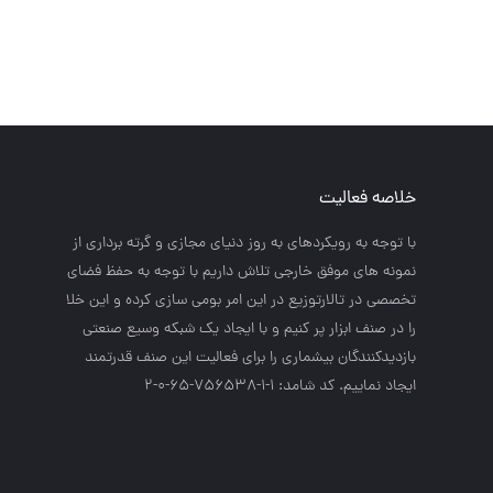
خلاصه فعالیت
با توجه به رويكردهاي به روز دنياي مجازي و گرته برداري از
نمونه هاي موفق خارجي تلاش داريم با توجه به حفظ فضاي
تخصصي در تالارتوزيع در اين امر بومي سازي كرده و اين خلا
را در صنف ابزار پر كنيم و با ايجاد يك شبكه وسيع صنعتي
بازديدكنندگان بيشماري را براي فعاليت اين صنف قدرتمند
ايجاد نماييم. کد شامد: 1-1-756538-65-0-2