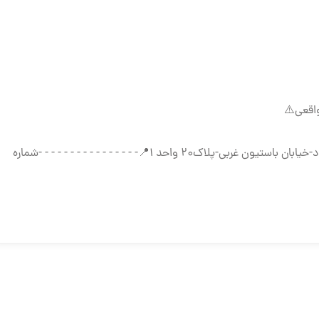
اقعی⚠️
آدرس دفتر:تهران-خیابان امام خمینی-بعد از میدان حسن آباد-خیابان باستیون غربی-پلاک۲۰ واحد ۱📍- - - - - - - - - - - - - - - -شماره