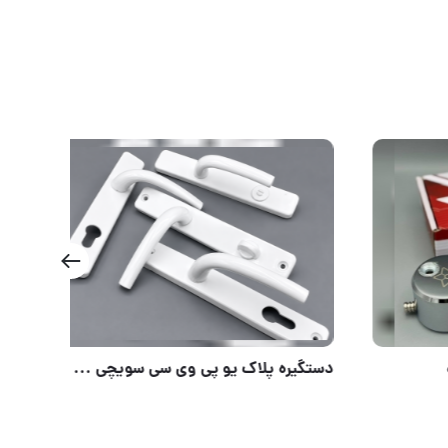
#پخش _ قفل_ فرمان_ جنس وارداتی # جنس وارداتی_توپی ناودونی برنجی_ # کلید برنجی_قابل ریگلاژ بالا # مدل
قفل دسیک تمام فولادی ستاره