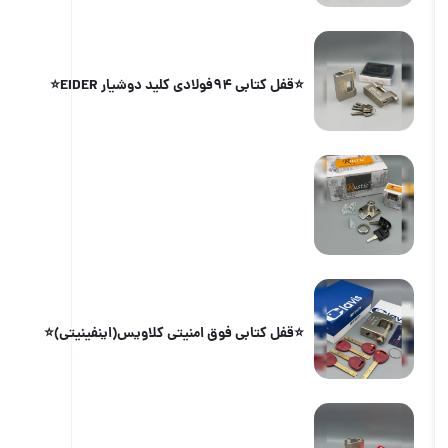
⭐️قفل کتابی ۹۴فولادی کلید دوشیار EIDER⭐️
⭐️قفل کتابی فوق امنیتی کلاویس(اینفینیتی)⭐️