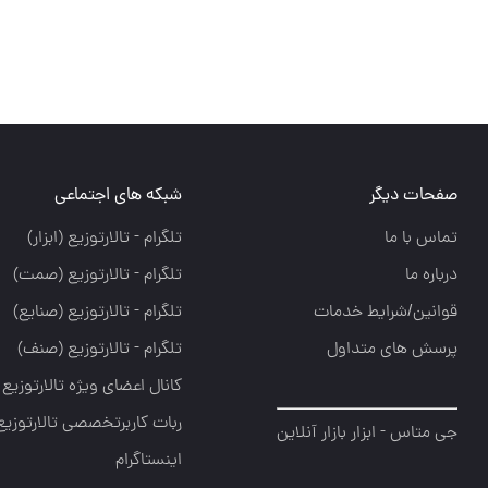
صفحات دیگر
شبکه های اجتماعی
تماس با ما
تلگرام - تالارتوزيع (ابزار)
درباره ما
تلگرام - تالارتوزيع (صمت)
قوانین/شرایط خدمات
تلگرام - تالارتوزيع (صنايع)
پرسش های متداول
تلگرام - تالارتوزیع (صنف)
کانال اعضای ویژه تالارتوزیع
ربات کاربرتخصصی تالارتوزیع
جی متاس - ابزار بازار آنلاین
اینستاگرام