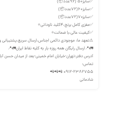
✅سایز۵۰ (۹۶عدد📦)
✅سایز۶۰(۷۲عدد📦)
✅سایز۷۰(۷۲عدد📦)
✅مغزی کامل برنج،۴کلید ناودانی⭐️
✅کیفیت عالی،با ضمانت⭐️
⚠️تعهد ما: موجودی دائمی اجناس،ارسال سریع،پشتیبانی و
🚛📍ارسال رایگان همه روزه بار به كليه نقاط ايران🚛📍
تماس:
0912-2382755 📲📲📲
شادمانی