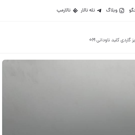
گو
وبلاگ
تله تالار
تالارمپ
 گاردی کلید ناودانی M⭐️