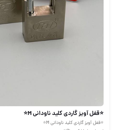
⭐️قفل آویز گاردی کلید ناودانی M⭐️
⭐️قفل آویز گاردی کلید ناودانی M⭐️