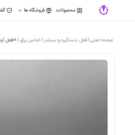
محصولات
فروشگاه ها
گفت
صفحه اصلی
/
قفل ،دستگيره و سيلندر
/
الماس یراق
/
⭐️قفل آویز