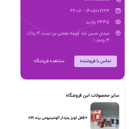
02160000000
1405/02/24 - 22:06
2445 بازدید
میدان حسن آباد کوچه نعمتی بن بست ۴ پلاک
۳ واحد ۱
تماس با فروشنده
مشاهده فروشگاه
سایر محصولات این فروشگاه
⭐️قفل آویز رمزدار آلومینیومی برند M⭐️