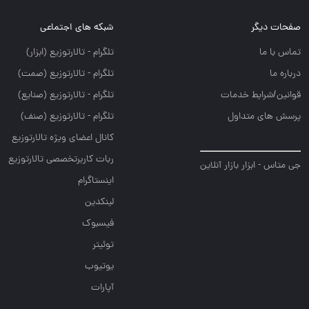
صفحات دیگر
شبکه های اجتماعی
تماس با ما
تلگرام - تالارتوزيع (ابزار)
درباره ما
تلگرام - تالارتوزيع (صمت)
قوانین/شرایط خدمات
تلگرام - تالارتوزيع (صنايع)
پرسش های متداول
تلگرام - تالارتوزیع (صنف)
کانال اعضای ویژه تالارتوزیع
ربات کاربرتخصصی تالارتوزیع
جی متاس - ابزار بازار آنلاین
اینستاگرام
لینکدین
فیسبوک
توئیتر
یوتیوب
آپارات