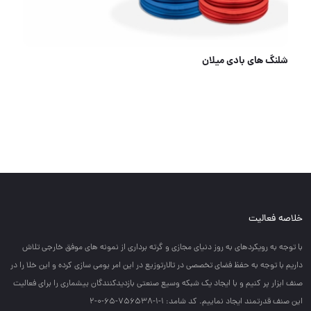
 بست شلنگ تایوان،ترک وایرانی
میخکوب
خلاصه فعالیت
با توجه به رويكردهاي به روز دنياي مجازي و گرته برداري از نمونه هاي موفق خارجي تلاش
داريم با توجه به حفظ فضاي تخصصي در تالارتوزيع در اين امر بومي سازي كرده و اين خلا را در
صنف ابزار پر كنيم و با ايجاد يك شبكه وسيع صنعتي بازديدكنندگان بيشماري را براي فعاليت
اين صنف قدرتمند ايجاد نماييم. کد شامد: 1-1-756538-65-0-2