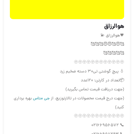
هوالرزاق
💗هوالرزاق 💫
🥰😇🥰😇😇🥰🥰🥰
🥰🥰🥰🥰🥰
🫥🫥🫥🫥🫥🫥🫥🫥🫥🫥🫥🫥
💧 پیچ گوشتی تی۳۰ دسته ضخیم زرد
📦تعداد در کارتن: ۱۲۰عدد
(جهت دریافت قیمت تماس بگیرید)
(جهت درج قیمت محصولات در تالارتوزیع، از
جی متاس
بهره برداری
کنید)
🫥🫥🫥🫥🫥🫥🫥🫥🫥🫥🫥🫥
📞 02166956572