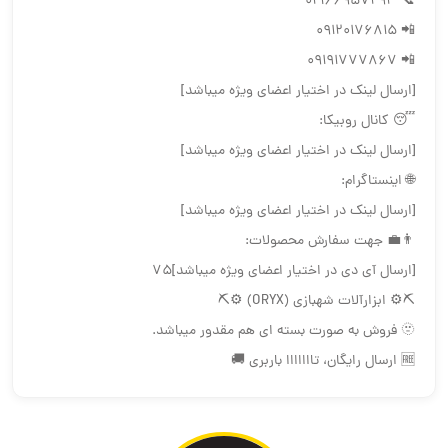
📞 02166957293
📲 09120176815
📲 09191777867
[ارسال لینک در اختیار اعضای ویژه میباشد]
😴 کانال روبیکا:
[ارسال لینک در اختیار اعضای ویژه میباشد]
🌐 اینستاگرام:
[ارسال لینک در اختیار اعضای ویژه میباشد]
👨‍💼 جهت سفارش محصولات:
[ارسال آی دی در اختیار اعضای ویژه میباشد]75
⛏⚙️ ابزارآلات شهبازی (ORYX) ⚙️⛏
🫥 فروش به صورت بسته ای هم مقدور ميباشد.
🆓 ارسال رایگان، تااااااا باربری 🚚