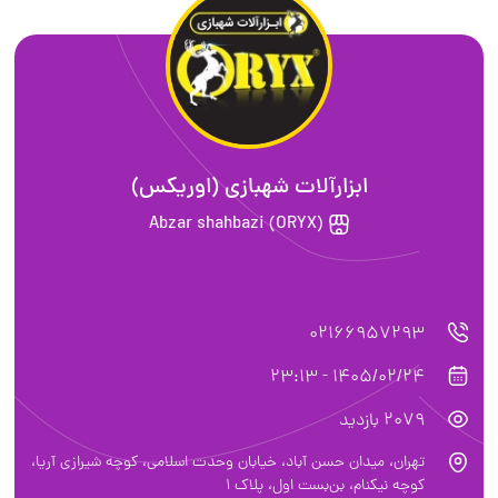
ابزارآلات شهبازی (اوریکس)
Abzar shahbazi (ORYX)
02166957293
1405/02/24 - 23:13
2079 بازدید
تهران، ميدان حسن آباد، خيابان وحدت اسلامی، کوچه شیرازی آریا،
کوچه نیکنام، بن‌بست اول، پلاک ۱