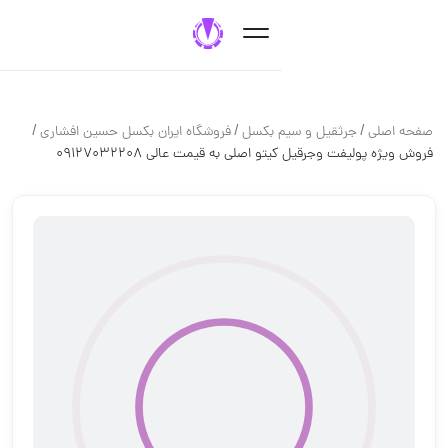
/
/
/
جرثقيل و سيم بكسل
فروشگاه ایران بکسل حسین افشاری
فت وجرقیل کیتو اصلی به قیمت عالی 09127032208