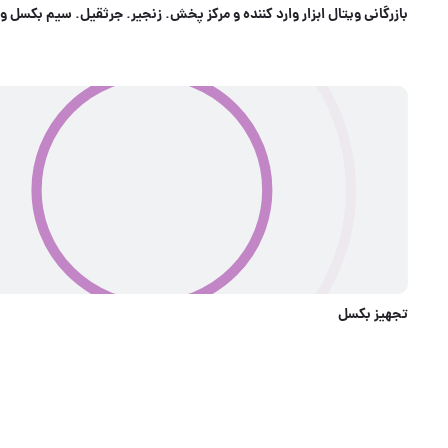
بازرگاني ويتال ابزار و
کسل