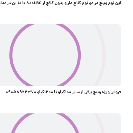
این نوع وینچ در د
برقی از سایز 100کیلو تا 1200کیلو 09058962370