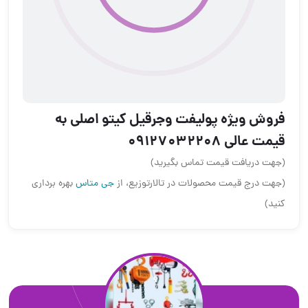
یژه پولیفت وجرقیل کیتو اصلی به
091270322
افت قیمت تماس بگیرید)
 قیمت محصولات در تالارتوزیع، از
جی متاس
بهره برداری