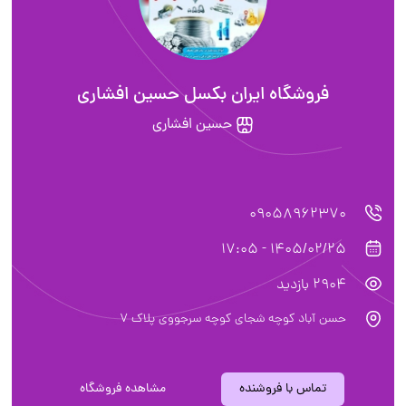
فروشگاه ایران بکسل حسین افشاری
حسین افشاری
090589623
1405/02/25 - 1
ازدید
 آباد کوچه شجای کوچه سرجووی پلاک 7
تماس با فروشنده
مشاهده فروشگاه