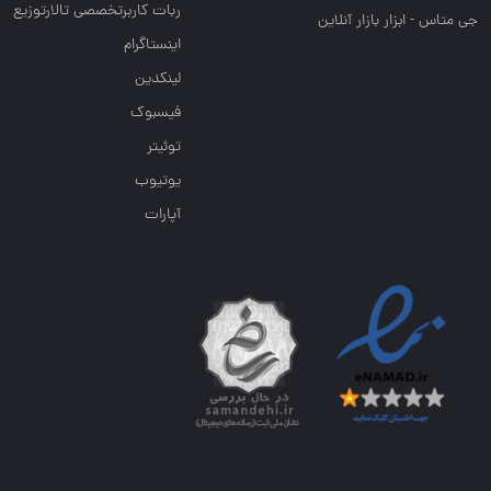
ربات کاربرتخصصی تالارتوزیع
ر بازار آنلاین
اینستاگرام
لینکدین
فیسبوک
توئیتر
یوتیوب
آپارات