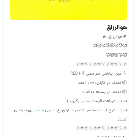
هوالرزاق
💗هوالرزاق 💫
🥰😇🥰😇😇🥰🥰🥰
🥰🥰🥰🥰🥰
🫥🫥🫥🫥🫥🫥🫥🫥🫥🫥🫥🫥
💧 میخ چاشنی سر همی RED HIT
📦 تعداد در کارتن: ۴۰۰۰عدد
📦 تعداد در بسته: ۱۰۰عدد
(جهت دریافت قیمت تماس بگیرید)
(جهت درج قیمت محصولات در تالارتوزیع، از
جی متاس
بهره برداری
کنید)
🫥🫥🫥🫥🫥🫥🫥🫥🫥🫥🫥🫥