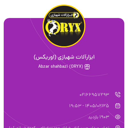
ابزارآلات شهبازی (اوریکس)
Abzar shahbazi (ORYX)
02166957293
1405/02/25 - 19:53
1903 بازدید