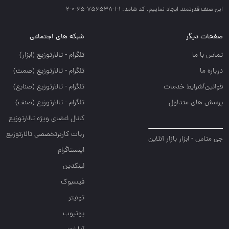
اين صنف قدرتمند ايجاد نماييم. کد شامد: 1-1-756538-65-0-2
صفحات دیگر
شبکه های اجتماعی
تماس با ما
تلگرام - تالارتوزيع (ابزار)
درباره ما
تلگرام - تالارتوزيع (صمت)
قوانین/شرایط خدمات
تلگرام - تالارتوزيع (صنايع)
پرسش های متداول
تلگرام - تالارتوزیع (صنف)
کانال اعضای ویژه تالارتوزیع
ربات کاربرتخصصی تالارتوزیع
جی متاس - ابزار بازار آنلاین
اینستاگرام
لینکدین
فیسبوک
توئیتر
یوتیوب