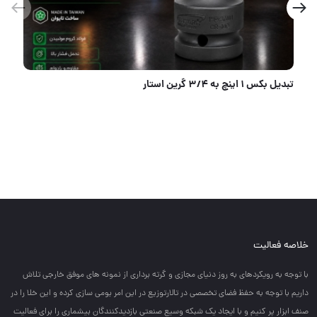
پیچ گوشتی ۱۵۰*۶ دوسو و چهارسو ضربه ای طرح نوا با کیفیت و قیمت مناسب موجود شد و آماده توزیع میباشد
خلاصه فعالیت
با توجه به رويكردهاي به روز دنياي مجازي و گرته برداري از نمونه هاي موفق خارجي تلاش
داريم با توجه به حفظ فضاي تخصصي در تالارتوزيع در اين امر بومي سازي كرده و اين خلا را در
صنف ابزار پر كنيم و با ايجاد يك شبكه وسيع صنعتي بازديدكنندگان بيشماري را براي فعاليت