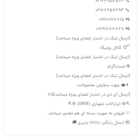
📞 02166956572
📞 02166957293
📲 09120176815
📲 09191777867
[ارسال لینک در اختیار اعضای ویژه میباشد]
😴 کانال روبیکا:
[ارسال لینک در اختیار اعضای ویژه میباشد]
🌐 اینستاگرام:
[ارسال لینک در اختیار اعضای ویژه میباشد]
👨‍💼 جهت سفارش محصولات:
[ارسال آی دی در اختیار اعضای ویژه میباشد]75
⛏⚙️ ابزارآلات شهبازی (ORYX) ⚙️⛏
🫥 فروش به صورت بسته ای هم مقدور ميباشد.
🆓 ارسال رایگان، تااااااا باربری 🚚