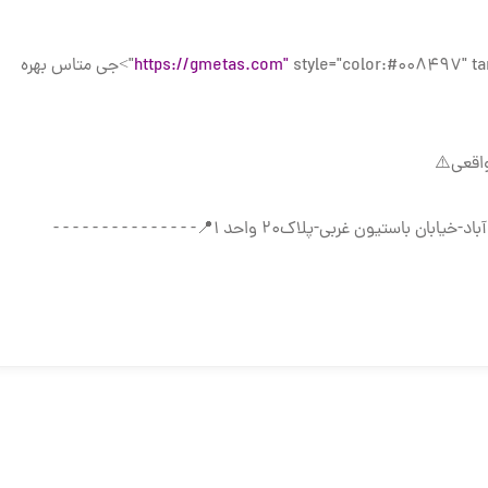
⭐️پخش دست اول محصولات قفل ک
https://gmet
style="color:#008497" target="_blank">جی متاس بهره
تالارتوزیع
برای اشتراک گذاری پست ها
✅آدرس دفتر:تهران-خیابان امام خمینی-بعد از میدان حسن آباد-خیابان باستیون غربی-پلاک۲۰ واحد ۱📍- - - - - - - - - - - - - - -
اجتماعی مورد نظر خود ک