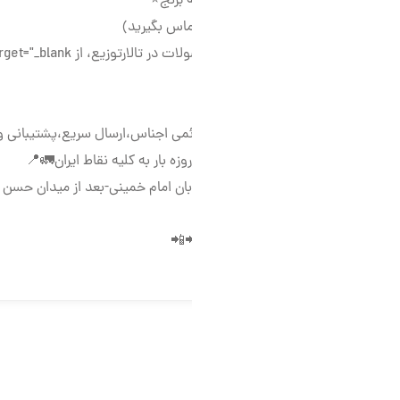
اس بگیرید)
ت در تالارتوزیع، از
as.com"
ئمی اجناس،ارسال سریع،پشتیبانی واقعی⚠️
زه بار به كليه نقاط ايران🚛📍