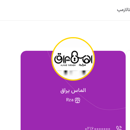
ورود/عضویت