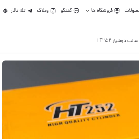
گو
وبلاگ
تله تالار
تالارمپ
الماس یراق
Rza
02160000000