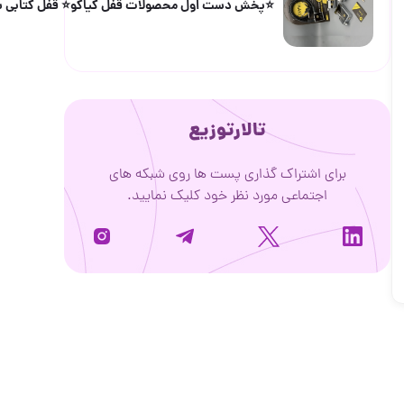
یاکو⭐️ قفل کتابی سایز ۸۵و۱۰۰ قفل پشت بسته قفل استوانه قفل موتور کیفیت عا
 روی شبکه های
لیک نمایید.