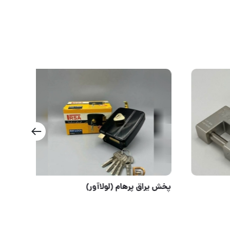
ی
پخش یراق پرهام (لولاآور)