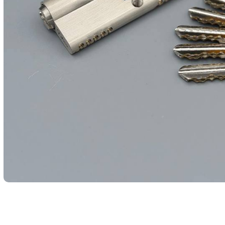
⭐️قفل کتابی ۹۴فولادی کلید دوشیار EIDER⭐️
⭐️قفل کتابی ۹۴فولادی کلید کامپیوتری ⭐️ARG⭐️
سیلندر ۷سانت کامپیوتری KOYED