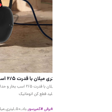
لید قطع کن اتوماتیک
برقی
#کمپرسور
_باد_50_لیتری_میلان