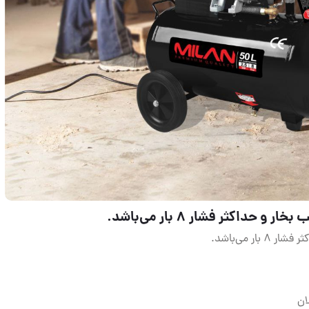
1405/02/26 - 12:11
2687 بازدید
خیابان امام‌ خمینی جنب مید
شج
۳۲ واحد ۹ شرکت میلان
تماس با فروشنده
مش
سایر محصولات این فروشگاه
.