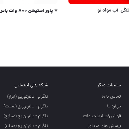
رابط سرشیلنگی آب مواد نو
⭐️ پاور استیشن ۸۰۰ وات باس
شبکه های اجتماعی
تلگرام - تالارتوزيع (ابزار)
تلگرام - تالارتوزيع (صمت)
تلگرام - تالارتوزيع (صنايع)
تلگرام - تالارتوزیع (صنف)