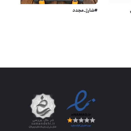
#شارژ_مجدد