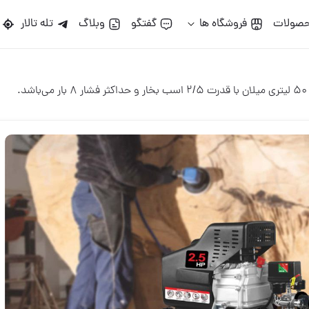
گو
وبلاگ
تله تالار
تالارمپ
ILAN TOOLS
ILAN TOOLS
09393857002