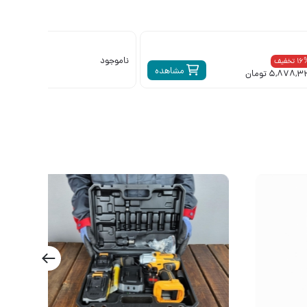
ناموجود
16% تخفیف
مشاهده
4,198,320 تومان