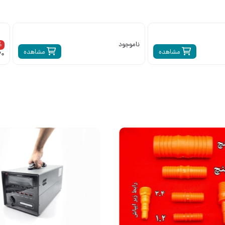
16% تخفیف
مشاهده
مشاهده
5,878,320 تومان