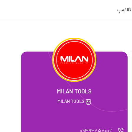
ورود/عضویت
M
M