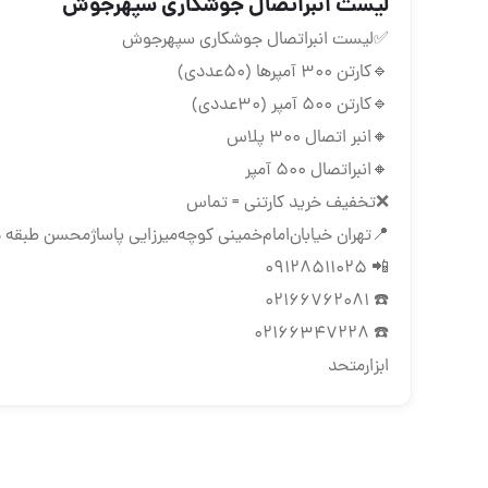
لیست انبراتصال جوشکاری سپهرجوش
✅لیست انبراتصال جوشکاری سپهرجوش
🔹کارتن ۳۰۰ آمپرها (۵۰عددی)
🔹کارتن ۵۰۰ آمپر (۳۰عددی)
🔸انبر اتصال ۳۰۰ پلاس
🔸انبراتصال ۵۰۰ آمپر
❌تخفیف خرید کارتنی = تماس
📍تهران ‌خیابان‌امام‌خمینی‌ کوچه‌میرزایی پاساژمحسن طبقه د
📲 09128511025
☎️ 02166762081
☎️ 02166347228
ابزارمتحد