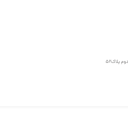
وم پلاک۵۲