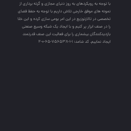
با توجه به رويكردهاي به روز دنياي مجازي و گرته برداري از
نمونه هاي موفق خارجي تلاش داريم با توجه به حفظ فضاي
تخصصي در تالارتوزيع در اين امر بومي سازي كرده و اين خلا
را در صنف ابزار پر كنيم و با ايجاد يك شبكه وسيع صنعتي
بازديدكنندگان بيشماري را براي فعاليت اين صنف قدرتمند
ايجاد نماييم. کد شامد: 1-1-756538-65-0-2