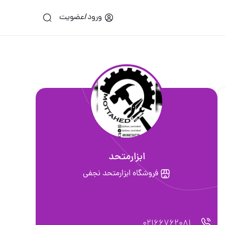
ورود/عضویت
ابزارمتحد
فروشگاه ابزارمتحد نجفی
02166762081