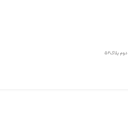
وم پلاک۵۲