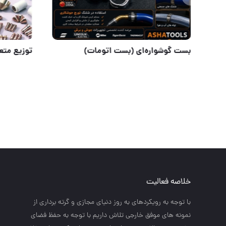
انبر جوشکاری ۵۰۰ آمپر با فک مسی
بست گوشوا
خلاصه فعالیت
با توجه به رويكردهاي به روز دنياي مجازي و گرته برداري از
نمونه هاي موفق خارجي تلاش داريم با توجه به حفظ فضاي