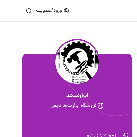
ورود/عضویت
ابزارمتحد
فروشگاه ابزارمتحد نجفی
02166762081