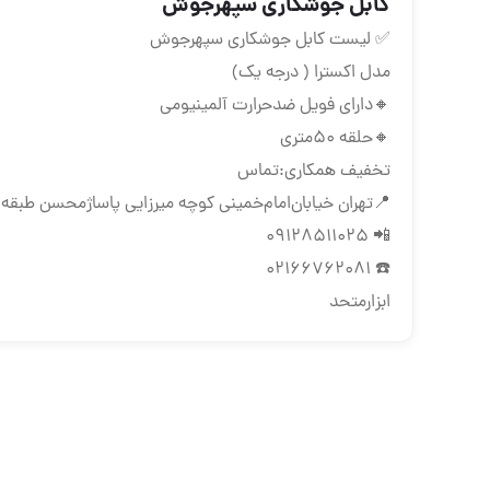
کابل جوشکاری سپهرجوش
✅ لیست کابل جوشکاری سپهرجوش
مدل اکسترا ( درجه یک)
🔸دارای فویل ضدحرارت آلمینیومی
🔸حلقه ۵۰متری
تخفیف همکاری:تماس
📍تهران ‌خیابان‌امام‌خمینی‌ کوچه میرزایی پاساژمحسن طبقه د
📲 09128511025
☎️ 02166762081
ابزارمتحد