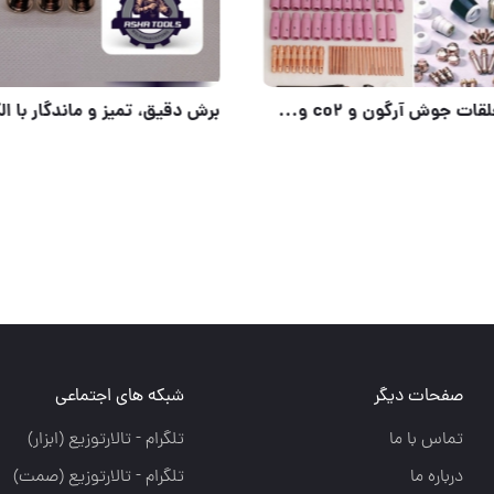
ره‌ای (بست اتومات)
صفحات دیگر
شبکه های اجتماعی
تماس با ما
تلگرام - تالارتوزيع (ابزار)
درباره ما
تلگرام - تالارتوزيع (صمت)