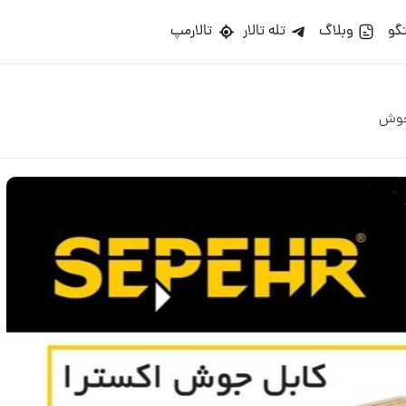
گو
وبلاگ
تله تالار
تالارمپ
جوش