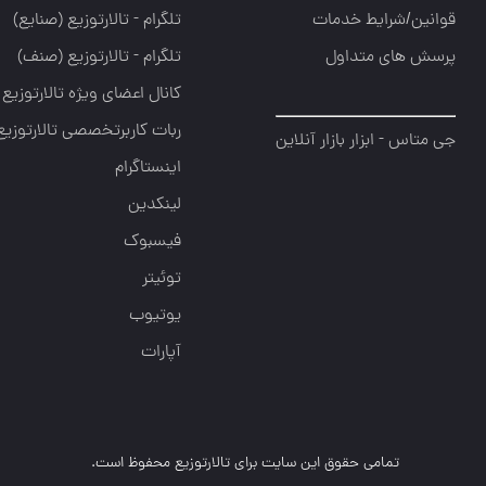
قوانین/شرایط خدمات
تلگرام - تالارتوزيع (صنايع)
پرسش های متداول
تلگرام - تالارتوزیع (صنف)
کانال اعضای ویژه تالارتوزیع
ربات کاربرتخصصی تالارتوزیع
جی متاس - ابزار بازار آنلاین
اینستاگرام
لینکدین
فیسبوک
توئیتر
یوتیوب
آپارات
تمامی حقوق این سایت برای تالارتوزیع محفوظ است.