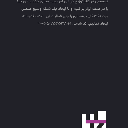
تخصصي در تالارتوزيع در اين امر بومي سازي كرده و اين خلا
را در صنف ابزار پر كنيم و با ايجاد يك شبكه وسيع صنعتي
بازديدكنندگان بيشماري را براي فعاليت اين صنف قدرتمند
ايجاد نماييم. کد شامد: 1-1-756538-65-0-2