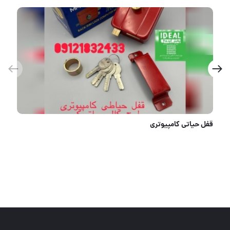
یراق دوج