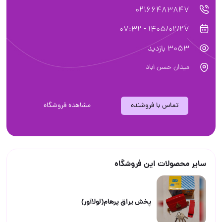
02166483847
1405/02/27 - 07:32
3053 بازدید
میدان حسن اباد
تماس با فروشنده
مشاهده فروشگاه
سایر محصولات این فروشگاه
پخش یراق پرهام(لولاآور)