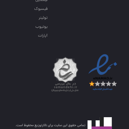
لینکدین
فیسبوک
توئیتر
یوتیوب
آپارات
تمامی حقوق این سایت برای تالارتوزیع محفوظ است.