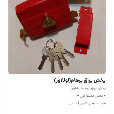
پخش یراق پرهام(لولاآور)
پخش یراق پرهام(لولاآور)
♦️ پخش دست اول ♦️
قفل حیاطی گلین با مقابل