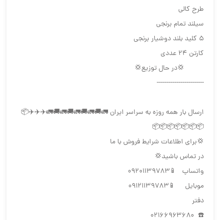
طرح کالی
سیلند تمام برنجی
۵ کلید بلند دوشیار برنجی
کارتن ۲۴ عددی
💢در حال توزیع💢
------------------------
ارسال بار همه روزه به سراسر ایران 🚛🚚🚛🚚🚛🚚🚛🚚🚛✈️✈️✈️📦
📦📦📦📦📦📦📦
💢برای اطلاعات شرایط فروش با ما
در تماس باشید💢
واتساپ 📱۰۹۲۰۱۱۳۹۷۸۳
موبایل 📱۰۹۱۲۱۱۳۹۷۸۳
دفتر
☎️ ۰۲۱۶۶۹۶۳۶۸۰