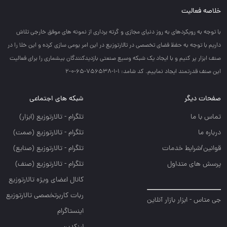
خلاصه فعالیت
با توجه به رويكردهاي به روز دنياي مجازي و گرته برداري از نمونه هاي موفق خارجي تلاش
داريم با توجه به حفظ فضاي تخصصي در تالارتوزيع در اين امر بومي سازي كرده و اين خلا را در
صنف ابزار پر كنيم و با ايجاد يك شبكه وسيع صنعتي بازديدكنندگان بيشماري را براي فعاليت
اين صنف قدرتمند ايجاد نماييم. کد شامد: 1-1-756538-65-0-2
صفحات دیگر
شبکه های اجتماعی
تماس با ما
تلگرام - تالارتوزيع (ابزار)
درباره ما
تلگرام - تالارتوزيع (صمت)
قوانین/شرایط خدمات
تلگرام - تالارتوزيع (صنايع)
پرسش های متداول
تلگرام - تالارتوزیع (صنف)
کانال اعضای ویژه تالارتوزیع
ربات کاربرتخصصی تالارتوزیع
جی متاس - ابزار بازار آنلاین
اینستاگرام