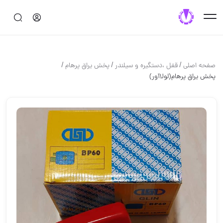
/
/
/
صفحه اصلی
قفل ،دستگيره و سيلندر
پخش یراق پرهام
پخش یراق پرهام(لولاآور)