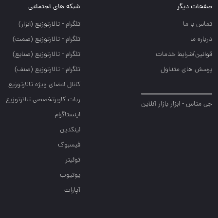
حات دیگر
شبکه های اجتماعی
س با ما
تلگرام - تالارتوزيع (ابزار)
اره ما
تلگرام - تالارتوزيع (صمت)
نین/شرایط خدمات
تلگرام - تالارتوزيع (صنايع)
سش های متداول
تلگرام - تالارتوزیع (صنف)
کانال اعضای ویژه تالارتوزیع
ربات کاربرتخصصی تالارتوزیع
متاس - ابزار بازار آنلاین
اینستاگرام
لینکدین
فیسبوک
توئیتر
یوتیوب
آپارات