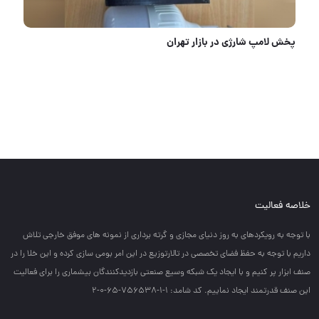
شیار زن
اصه فعالیت
توجه به رويكردهاي به روز دنياي مجازي و گرته برداري از نمونه هاي موفق خارجي تلاش
يم با توجه به حفظ فضاي تخصصي در تالارتوزيع در اين امر بومي سازي كرده و اين خلا را در
 ابزار پر كنيم و با ايجاد يك شبكه وسيع صنعتي بازديدكنندگان بيشماري را براي فعاليت
صنف قدرتمند ايجاد نماييم. کد شامد: 1-1-756538-65-0-2