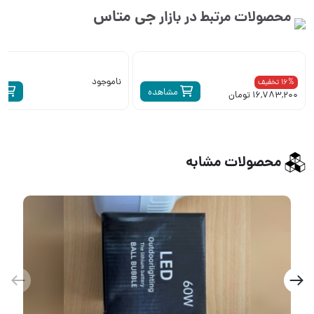
جی متاس
محصولات مرتبط در بازار
ناموجود
16% تخفیف
مشاهده
مشاه
16,783,20 تومان
محصولات مشابه