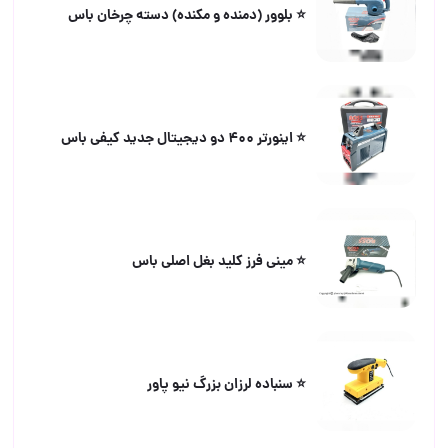
⭐️ بلوور (دمنده و مکنده) دسته چرخان باس
⭐️ اینورتر ۴۰۰ دو دیجیتال جدید کیفی باس
⭐️ مینی فرز کلید بغل اصلی باس
⭐️ سنباده لرزان بزرگ نیو پاور