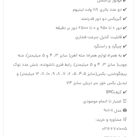
✔️ موتور براشلس
✔️ دو عدد باتری ۱۱۸ ولت لیتیوم
✔️ گیربکس دو دور قدرتمند
✔️ دور ۰ تا ۹۵۰ و ۰ تا ۲۵۰۰ دور بر دقیقه
✔️ قابلیت کنترل سرعت فشاری
✔️ چپگرد و راستگرد
✔️ به همراه لوازم همراه؛ مته آهن( سایز ۳، ۴ و ۵ میلیمتر)، مته
چوب( سایز ۳، ۴ و ۵ میلیمتر)، رابط فنری تاشونده، شش عدد نوک
پیچگوشتی، بکس(سایز ۴.۵، ۵، ۶، ۷، ۸، ۹، ۱۰، ۱۱، ۱۲ میلیمتر) و
تبدیل بکس خور سر دریلی سایز ۱/۴
✔️ کیفBMC
⏰ اعتبار تا اتمام موجودی
🖨 مدل 11-901
🛒 مشاوره و خرید:
02166701005