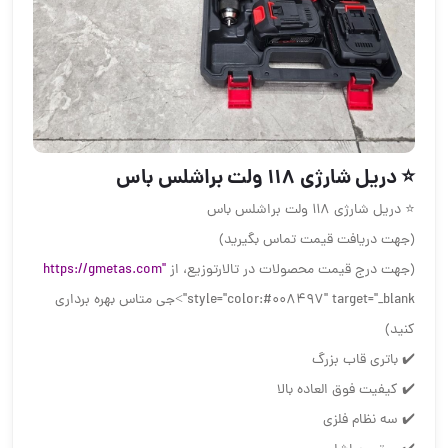
⭐️ دریل شارژی ۱۱۸ ولت براشلس باس
⭐️ دریل شارژی ۱۱۸ ولت براشلس باس
(جهت دریافت قیمت تماس بگیرید)
(جهت درج قیمت محصولات در تالارتوزیع، از
https://gmetas.com"
style="color:#008497" target="_blank">جی متاس بهره برداری
کنید)
✔️ باتری قاب بزرگ
✔️ کیفیت فوق العاده بالا
✔️ سه نظام فلزی