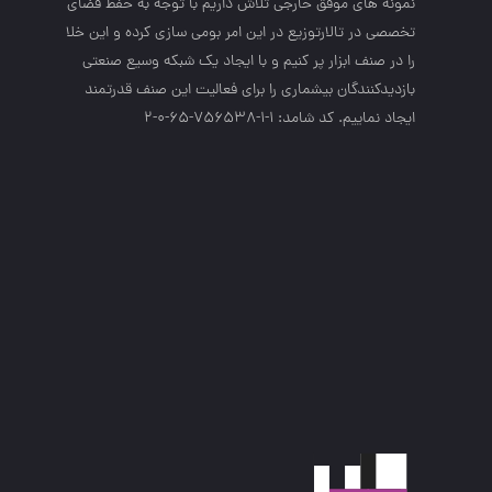
نمونه هاي موفق خارجي تلاش داريم با توجه به حفظ فضاي
تخصصي در تالارتوزيع در اين امر بومي سازي كرده و اين خلا
را در صنف ابزار پر كنيم و با ايجاد يك شبكه وسيع صنعتي
بازديدكنندگان بيشماري را براي فعاليت اين صنف قدرتمند
ايجاد نماييم. کد شامد: 1-1-756538-65-0-2