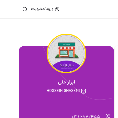
ورود/عضویت
ابزار ملی
HOSSEIN GHASEMI
02166742455