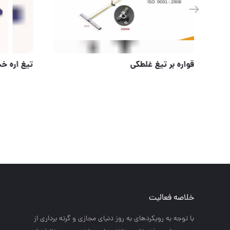
بست های کمربندی و بست شلنگ تایوان،ترک وایرانی
قواره بر ت
خلاصه فعالیت
با توجه به رويكردهاي به روز دنياي مجازي و گرته برداري از