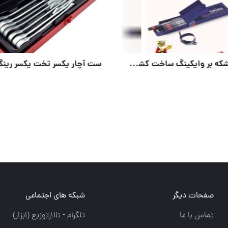
یغ غلطکی
صفحات دیگر
شبکه های اجتماعی
تماس با ما
تلگرام - تالارتوزيع (ابزار)