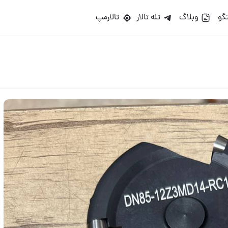
گو
وبلاگ
تله تالار
تالارمپ