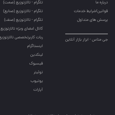
درباره ما
تلگرام - تالارتوزيع (صمت)
قوانین/شرایط خدمات
تلگرام - تالارتوزيع (صنايع)
پرسش های متداول
تلگرام - تالارتوزیع (صنف)
کانال اعضای ویژه تالارتوزیع
ربات کاربرتخصصی تالارتوزیع
جی متاس - ابزار بازار آنلاین
اینستاگرام
لینکدین
فیسبوک
توئیتر
یوتیوب
آپارات